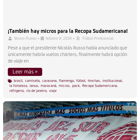
¡También hay micros para la Recopa Sudamericana!
•
•
Bruno Russo
febrero 9, 2026
Fútbol Profesional
Pese a que el presidente Nicolás Russo había anunciado que
únicamente habría vuelos chárters, finalmente habrá opción
de viaje en
Leer más »
brasil
,
camiseta
,
caravana
,
flamengo
,
fútbol
,
hinchas
,
institucional
,
la fortaleza
,
lanus
,
maracaná
,
micros
,
pack
,
Recopa Sudamericana
,
refrigerio
,
río de janeiro
,
viaje