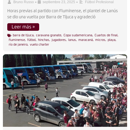
•
•
Bruno Russo
septiembre 23, 2025
Fútbol Profesional
Horas previas al partido con Fluminense, el plantel de Lanús
se dio una vuelta por Barra de Tijuca y agradeció
Leer más »
barra de tijuca
,
caravana granate
,
Copa sudamericana
,
Cuartos de final
,
fluminense
,
fútbol
,
hinchas
,
jugadores
,
lanus
,
maracaná
,
micros
,
playa
,
río de janeiro
,
vuelo charter