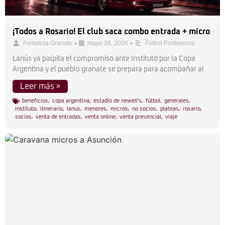
¡Todos a Rosario! El club saca combo entrada + micro
•
•
Fortaleza Granate
mayo 28, 2026
Fútbol Profesional
Lanús ya palpita el compromiso ante Instituto por la Copa
Argentina y el pueblo granate se prepara para acompañar al
Leer más »
beneficios
,
copa argentina
,
estadio de newell's
,
fútbol
,
generales
,
instituto
,
itinerario
,
lanus
,
menores
,
micros
,
no socios
,
plateas
,
rosario
,
socios
,
venta de entradas
,
venta online
,
venta presencial
,
viaje