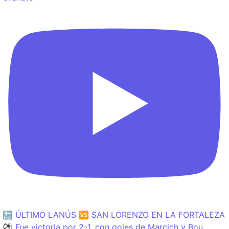
🔙 ÚLTIMO LANÚS 🆚 SAN LORENZO EN LA FORTALEZA
⚽️ Fue victoria por 2-1, con goles de Marcich y Bou.