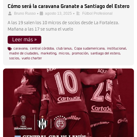
Cómo será la caravana Granate a Santiago del Estero
•
•
Bruno Russo
agosto 13, 2025
Fútbol Profesional
A las 19 salen los 10 micros de socios desde La Fortaleza.
Mañana a las 17 se suma el vuelo
Leer más »
caravana
,
central córdoba
,
club lanus
,
Copa sudamericana
,
institucional
,
madre de ciudades
,
marketing
,
micros
,
promoción
,
santiago del estero
,
socios
,
vuelo charter