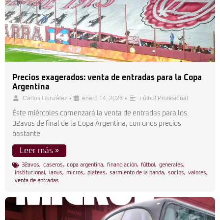
Precios exagerados: venta de entradas para la Copa
Argentina
•
•
Carlos González
enero 14, 2026
Fútbol Profesional
Éste miércoles comenzará la venta de entradas para los
32avos de final de la Copa Argentina, con unos precios
bastante
Leer más »
32avos
,
caseros
,
copa argentina
,
financiación
,
fútbol
,
generales
,
institucional
,
lanus
,
micros
,
plateas
,
sarmiento de la banda
,
socios
,
valores
,
venta de entradas