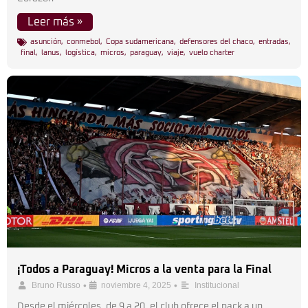
Leer más »
asunción
,
conmebol
,
Copa sudamericana
,
defensores del chaco
,
entradas
,
final
,
lanus
,
logística
,
micros
,
paraguay
,
viaje
,
vuelo charter
¡Todos a Paraguay! Micros a la venta para la Final
•
•
Bruno Russo
noviembre 4, 2025
Institucional
Desde el miércoles, de 9 a 20, el club ofrece el pack a un