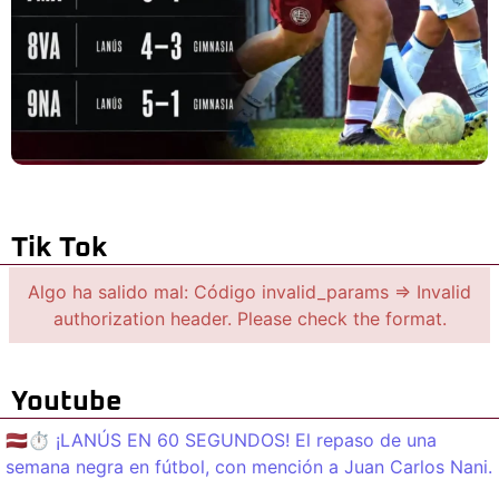
Tik Tok
Algo ha salido mal: Código invalid_params => Invalid
authorization header. Please check the format.
Youtube
🇱🇻⏱️ ¡LANÚS EN 60 SEGUNDOS! El repaso de una
semana negra en fútbol, con mención a Juan Carlos Nani.