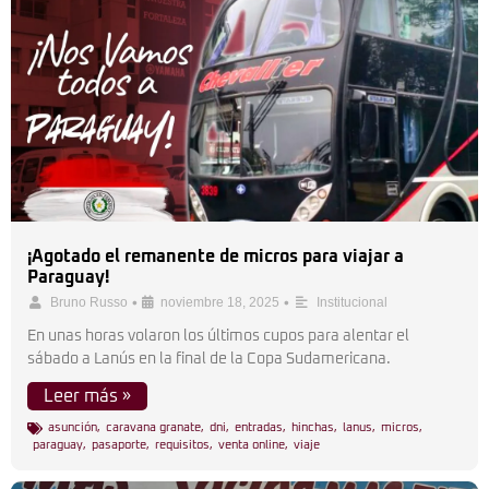
¡Agotado el remanente de micros para viajar a
Paraguay!
•
•
Bruno Russo
noviembre 18, 2025
Institucional
En unas horas volaron los últimos cupos para alentar el
sábado a Lanús en la final de la Copa Sudamericana.
Leer más »
asunción
,
caravana granate
,
dni
,
entradas
,
hinchas
,
lanus
,
micros
,
paraguay
,
pasaporte
,
requisitos
,
venta online
,
viaje