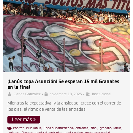
¡Lanús copa Asunción! Se esperan 15 mil Granates
en la final
•
•
Carlos González
noviembre 18, 2025
Institucional
Mientras la expectativa -y la ansiedad- crece con el correr de
los días, el ritmo de venta de las entradas
Leer más »
charter
,
club lanus
,
Copa sudamericana
,
entradas
,
final
,
granate
,
lanus
,
micros
,
Promos
,
venta de entradas
,
venta online
,
venta presencial
,