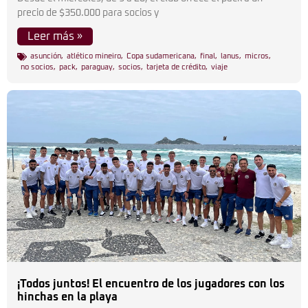
precio de $350.000 para socios y
Leer más »
asunción
,
atlético mineiro
,
Copa sudamericana
,
final
,
lanus
,
micros
,
no socios
,
pack
,
paraguay
,
socios
,
tarjeta de crédito
,
viaje
¡Todos juntos! El encuentro de los jugadores con los
hinchas en la playa