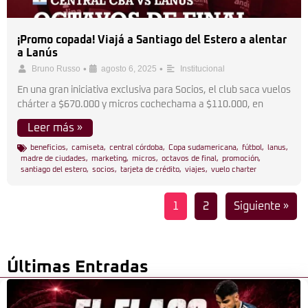
¡Promo copada! Viajá a Santiago del Estero a alentar
a Lanús
•
•
Bruno Russo
agosto 6, 2025
Institucional
En una gran iniciativa exclusiva para Socios, el club saca vuelos
chárter a $670.000 y micros cochechama a $110.000, en
Leer más »
beneficios
,
camiseta
,
central córdoba
,
Copa sudamericana
,
fútbol
,
lanus
,
madre de ciudades
,
marketing
,
micros
,
octavos de final
,
promoción
,
santiago del estero
,
socios
,
tarjeta de crédito
,
viajes
,
vuelo charter
1
2
Siguiente »
Últimas Entradas