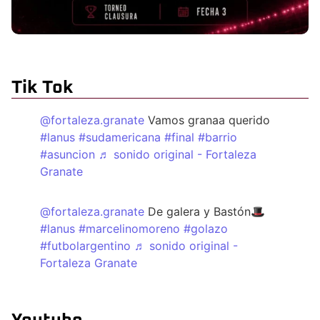
Tik Tok
@fortaleza.granate
Vamos granaa querido
#lanus
#sudamericana
#final
#barrio
#asuncion
♬ sonido original - Fortaleza
Granate
@fortaleza.granate
De galera y Bastón🎩
#lanus
#marcelinomoreno
#golazo
#futbolargentino
♬ sonido original -
Fortaleza Granate