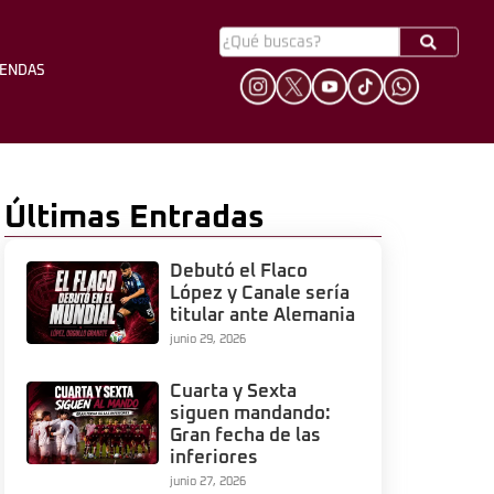
YENDAS
HINCHADA
LEYENDAS
Últimas Entradas
Debutó el Flaco
López y Canale sería
titular ante Alemania
junio 29, 2026
Cuarta y Sexta
siguen mandando:
Gran fecha de las
inferiores
junio 27, 2026