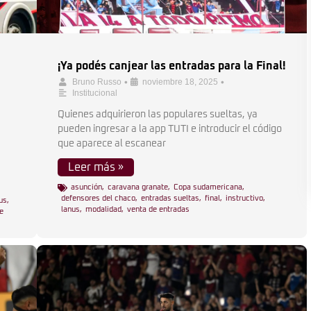
¡Ya podés canjear las entradas para la Final!
•
•
Bruno Russo
noviembre 18, 2025
Institucional
Quienes adquirieron las populares sueltas, ya
pueden ingresar a la app TUTI e introducir el código
que aparece al escanear
Leer más »
asunción
,
caravana granate
,
Copa sudamericana
,
defensores del chaco
,
entradas sueltas
,
final
,
instructivo
,
us
,
lanus
,
modalidad
,
venta de entradas
je