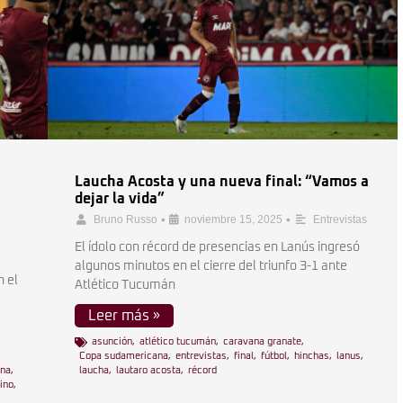
Laucha Acosta y una nueva final: “Vamos a
dejar la vida”
•
•
Bruno Russo
noviembre 15, 2025
Entrevistas
El ídolo con récord de presencias en Lanús ingresó
algunos minutos en el cierre del triunfo 3-1 ante
n el
Atlético Tucumán
Leer más »
asunción
,
atlético tucumán
,
caravana granate
,
Copa sudamericana
,
entrevistas
,
final
,
fútbol
,
hinchas
,
lanus
,
ana
,
laucha
,
lautaro acosta
,
récord
ino
,