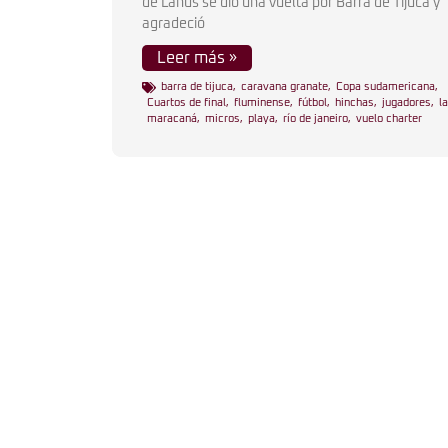
de Lanús se dio una vuelta por Barra de Tijuca y
agradeció
Leer más »
barra de tijuca
,
caravana granate
,
Copa sudamericana
,
Cuartos de final
,
fluminense
,
fútbol
,
hinchas
,
jugadores
,
l
maracaná
,
micros
,
playa
,
río de janeiro
,
vuelo charter