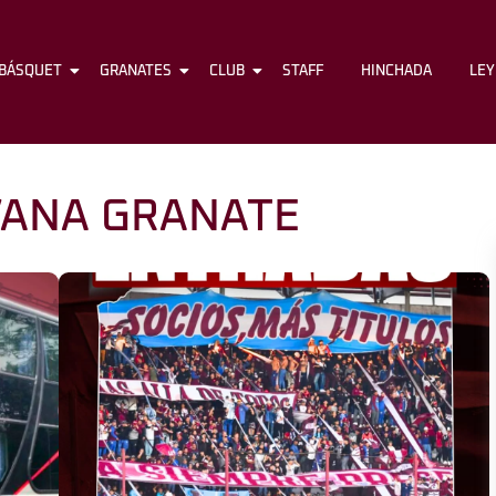
BÁSQUET
FÚTBOL
GRANATES
BÁSQUET
CLUB
GRANATES
STAFF
CLUB
HINCHADA
STAFF
LE
ANA GRANATE