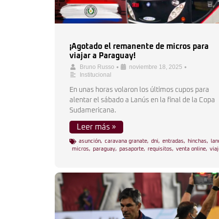
¡Agotado el remanente de micros para
viajar a Paraguay!
•
•
Bruno Russo
noviembre 18, 2025
Institucional
En unas horas volaron los últimos cupos para
alentar el sábado a Lanús en la final de la Copa
Sudamericana.
Leer más »
asunción
,
caravana granate
,
dni
,
entradas
,
hinchas
,
lan
micros
,
paraguay
,
pasaporte
,
requisitos
,
venta online
,
via