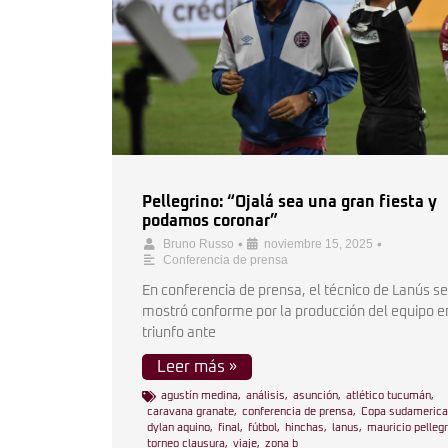
Pellegrino: “Ojalá sea una gran fiesta y
podamos coronar”
•
•
Bruno Russo
noviembre 15, 2025
Conferencia de prensa
En conferencia de prensa, el técnico de Lanús se
mostró conforme por la producción del equipo e
triunfo ante
Leer más »
agustín medina
,
análisis
,
asunción
,
atlético tucumán
,
caravana granate
,
conferencia de prensa
,
Copa sudameric
dylan aquino
,
final
,
fútbol
,
hinchas
,
lanus
,
mauricio pellegr
torneo clausura
,
viaje
,
zona b