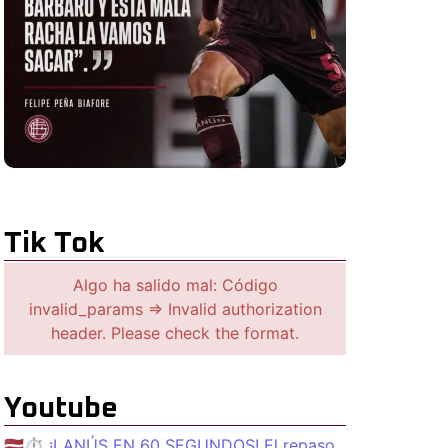
Tik Tok
Algo ha salido mal: Código
invalid_params => Invalid authorization
header. Please check the format.
Youtube
🇱🇻⏱️ ¡LANÚS EN 60 SEGUNDOS! El repaso