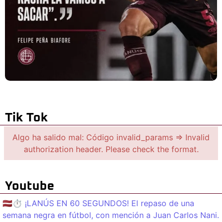
Tik Tok
Algo ha salido mal: Código invalid_params => Invalid
authorization header. Please check the format.
Youtube
🇱🇻⏱️ ¡LANÚS EN 60 SEGUNDOS! El repaso de una
semana negra en fútbol, con mención a Juan Carlos Nani.