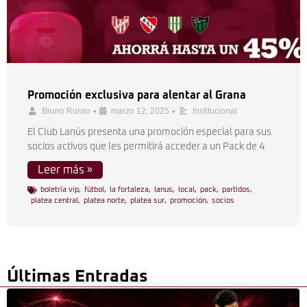
Promoción exclusiva para alentar al Grana
•
•
Bruno Russo
marzo 12, 2025
Institucional
El Club Lanús presenta una promoción especial para sus
socios activos que les permitirá acceder a un Pack de 4
Leer más »
boletría vip
,
fútbol
,
la fortaleza
,
lanus
,
local
,
pack
,
partidos
,
platea central
,
platea norte
,
platea sur
,
promoción
,
socios
Últimas Entradas