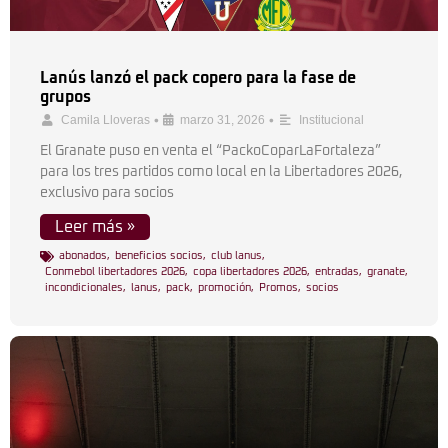
Lanús lanzó el pack copero para la fase de
grupos
•
•
Camila Lloveras
marzo 31, 2026
Institucional
El Granate puso en venta el “PackoCoparLaFortaleza”
para los tres partidos como local en la Libertadores 2026,
exclusivo para socios
Leer más »
abonados
,
beneficios socios
,
club lanus
,
Conmebol libertadores 2026
,
copa libertadores 2026
,
entradas
,
granate
,
incondicionales
,
lanus
,
pack
,
promoción
,
Promos
,
socios