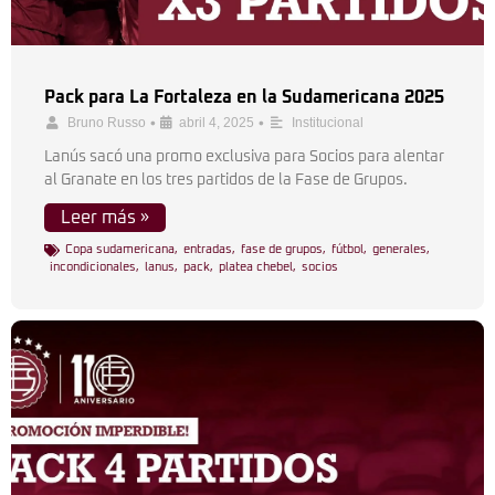
Pack para La Fortaleza en la Sudamericana 2025
•
•
Bruno Russo
abril 4, 2025
Institucional
Lanús sacó una promo exclusiva para Socios para alentar
al Granate en los tres partidos de la Fase de Grupos.
Leer más »
Copa sudamericana
,
entradas
,
fase de grupos
,
fútbol
,
generales
,
incondicionales
,
lanus
,
pack
,
platea chebel
,
socios