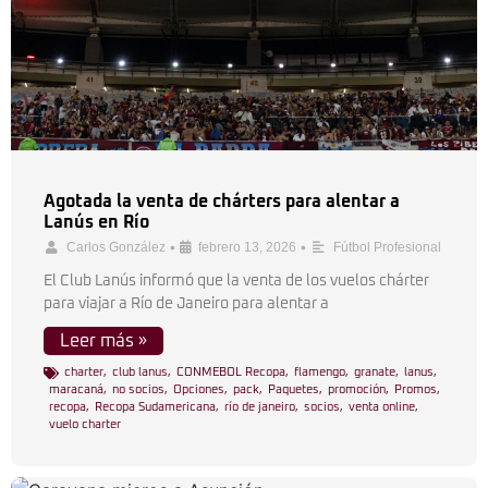
Agotada la venta de chárters para alentar a
Lanús en Río
•
•
Carlos González
febrero 13, 2026
Fútbol Profesional
El Club Lanús informó que la venta de los vuelos chárter
para viajar a Río de Janeiro para alentar a
Leer más »
charter
,
club lanus
,
CONMEBOL Recopa
,
flamengo
,
granate
,
lanus
,
maracaná
,
no socios
,
Opciones
,
pack
,
Paquetes
,
promoción
,
Promos
,
recopa
,
Recopa Sudamericana
,
río de janeiro
,
socios
,
venta online
,
vuelo charter