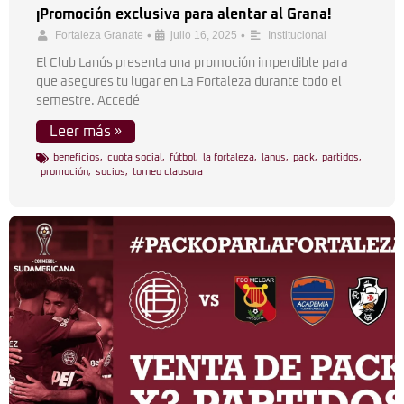
¡Promoción exclusiva para alentar al Grana!
•
•
Fortaleza Granate
julio 16, 2025
Institucional
El Club Lanús presenta una promoción imperdible para
que asegures tu lugar en La Fortaleza durante todo el
semestre. Accedé
Leer más »
beneficios
,
cuota social
,
fútbol
,
la fortaleza
,
lanus
,
pack
,
partidos
,
promoción
,
socios
,
torneo clausura