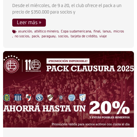
Desde el miércoles, de 9 a 20, el club ofrece el pack a un
precio de $350.000 para socios y
Leer más »
asunción
,
atlético mineiro
,
Copa sudamericana
,
final
,
lanus
,
micros
,
no socios
,
pack
,
paraguay
,
socios
,
tarjeta de crédito
,
viaje