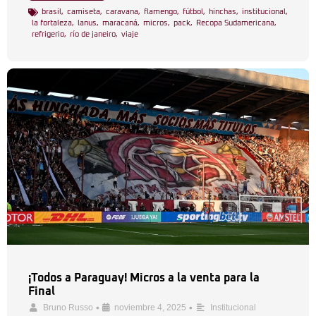
brasil
,
camiseta
,
caravana
,
flamengo
,
fútbol
,
hinchas
,
institucional
,
la fortaleza
,
lanus
,
maracaná
,
micros
,
pack
,
Recopa Sudamericana
,
refrigerio
,
río de janeiro
,
viaje
¡Todos a Paraguay! Micros a la venta para la
Final
•
•
Bruno Russo
noviembre 4, 2025
Institucional