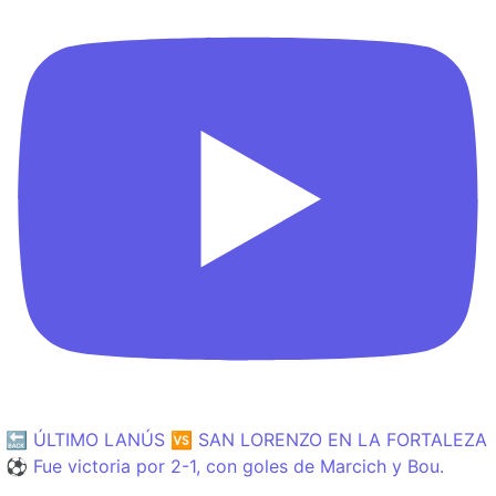
🔙 ÚLTIMO LANÚS 🆚 SAN LORENZO EN LA FORTALEZA
⚽️ Fue victoria por 2-1, con goles de Marcich y Bou.