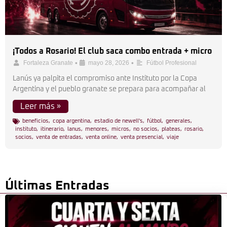
¡Todos a Rosario! El club saca combo entrada + micro
•
•
Fortaleza Granate
mayo 28, 2026
Fútbol Profesional
Lanús ya palpita el compromiso ante Instituto por la Copa
Argentina y el pueblo granate se prepara para acompañar al
Leer más »
beneficios
,
copa argentina
,
estadio de newell's
,
fútbol
,
generales
,
instituto
,
itinerario
,
lanus
,
menores
,
micros
,
no socios
,
plateas
,
rosario
,
socios
,
venta de entradas
,
venta online
,
venta presencial
,
viaje
Últimas Entradas