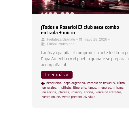
¡Todos a Rosario! El club saca combo
entrada + micro
•
•
Fortaleza Granate
mayo 28, 2026
Fútbol Profesional
Lanús ya palpita el compromiso ante Instituto po
Copa Argentina y el pueblo granate se prepara 
acompañar al
Leer más »
beneficios
,
copa argentina
,
estadio de newell's
,
fútbol
,
generales
,
instituto
,
itinerario
,
lanus
,
menores
,
micros
,
no socios
,
plateas
,
rosario
,
socios
,
venta de entradas
,
venta online
,
venta presencial
,
viaje