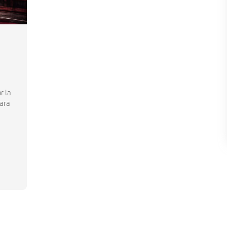
r la
para