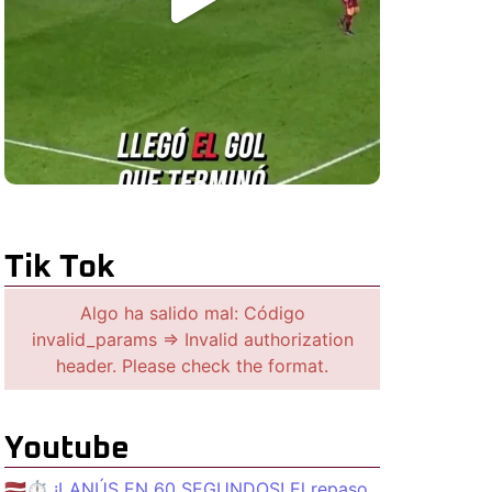
Tik Tok
Algo ha salido mal: Código
invalid_params => Invalid authorization
header. Please check the format.
Youtube
🇱🇻⏱️ ¡LANÚS EN 60 SEGUNDOS! El repaso