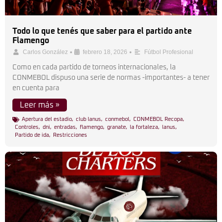
Todo lo que tenés que saber para el partido ante
Flamengo
•
•
Carlos González
febrero 18, 2026
Fútbol Profesional
Como en cada partido de torneos internacionales, la
CONMEBOL dispuso una serie de normas -importantes- a tener
en cuenta para
Leer más »
Apertura del estadio
,
club lanus
,
conmebol
,
CONMEBOL Recopa
,
Controles
,
dni
,
entradas
,
flamengo
,
granate
,
la fortaleza
,
lanus
,
Partido de ida
,
Restricciones