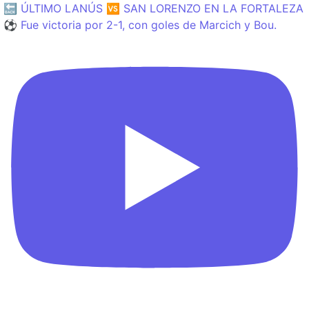
🔙 ÚLTIMO LANÚS 🆚 SAN LORENZO EN LA FORTALEZA
⚽️ Fue victoria por 2-1, con goles de Marcich y Bou.