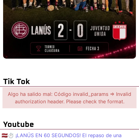
Tik Tok
Algo ha salido mal: Código invalid_params => Invalid
authorization header. Please check the format.
Youtube
🇱🇻⏱️ ¡LANÚS EN 60 SEGUNDOS! El repaso de una