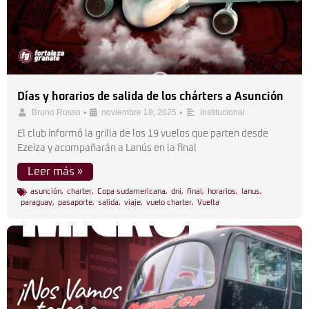
Días y horarios de salida de los chárters a Asunción
•
•
Bruno Russo
noviembre 18, 2025
Institucional
El club informó la grilla de los 19 vuelos que parten desde
Ezeiza y acompañarán a Lanús en la final
Leer más »
asunción
,
charter
,
Copa sudamericana
,
dni
,
final
,
horarios
,
lanus
,
paraguay
,
pasaporte
,
salida
,
viaje
,
vuelo charter
,
Vuelta