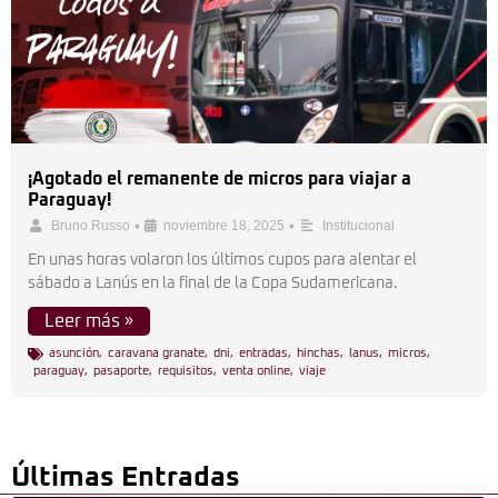
¡Agotado el remanente de micros para viajar a
Paraguay!
•
•
Bruno Russo
noviembre 18, 2025
Institucional
En unas horas volaron los últimos cupos para alentar el
sábado a Lanús en la final de la Copa Sudamericana.
Leer más »
asunción
,
caravana granate
,
dni
,
entradas
,
hinchas
,
lanus
,
micros
,
paraguay
,
pasaporte
,
requisitos
,
venta online
,
viaje
Últimas Entradas