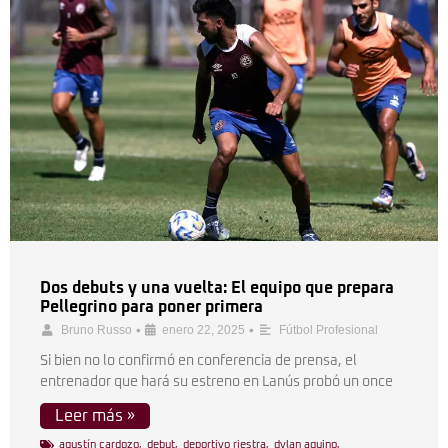
Dos debuts y una vuelta: El equipo que prepara
Pellegrino para poner primera
•
•
Bruno Russo
enero 22, 2025
Fútbol Profesional
Si bien no lo confirmó en conferencia de prensa, el
entrenador que hará su estreno en Lanús probó un once
Leer más »
agustín cardozo
,
debut
,
deportivo riestra
,
dylan aquino
,