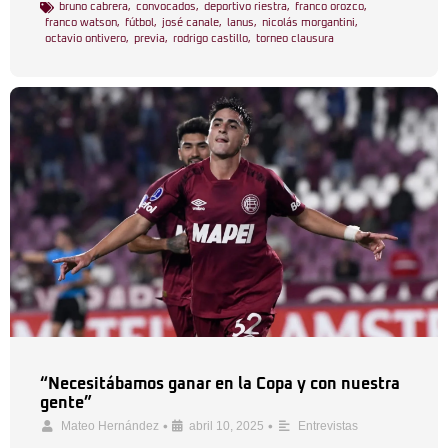
bruno cabrera
,
convocados
,
deportivo riestra
,
franco orozco
,
franco watson
,
fútbol
,
josé canale
,
lanus
,
nicolás morgantini
,
octavio ontivero
,
previa
,
rodrigo castillo
,
torneo clausura
“Necesitábamos ganar en la Copa y con nuestra
gente”
•
•
Mateo Hernández
abril 10, 2025
Entrevistas