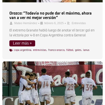
Orozco: “Todavía no pude dar el máximo, ahora
van a ver mi mejor versión”
•
•
Mateo Hernández
febrero 6, 2025
Entrevistas
El extremo Granate habló luego de anotar el tercer gol en
la victoria por 4-0 en Copa Argentina contra General
Leer más »
copa argentina
,
entrevistas
,
franco orozco
,
fútbol
,
goles
,
lanus