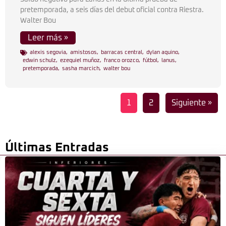
pretemporada, a seis días del debut oficial contra Riestra.
Walter Bou
Leer más »
alexis segovia
,
amistosos
,
barracas central
,
dylan aquino
,
edwin schulz
,
ezequiel muñoz
,
franco orozco
,
fútbol
,
lanus
,
pretemporada
,
sasha marcich
,
walter bou
1
2
Siguiente »
Últimas Entradas