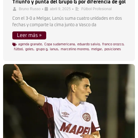
Triunfo y punta del Grupo G por diferencia de gol
•
•
Bruno Russo
abril 9, 2025
Fútbol Profesional
Con el 3-0 a Melgar, Lanús suma cuatro unidades en dos
fechas y comparte la cima junto a Vasco da
Leer más »
agenda granate
,
Copa sudamericana
,
eduardo salvio
,
franco orozco
,
fútbol
,
goles
,
grupo g
,
lanus
,
marcelino moreno
,
melgar
,
posiciones