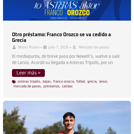
Otro préstamo: Franco Orozco se va cedido a
Grecia
•
•
Bruno Russo
julio 7, 2026
Mercado de pases
El mediapunta, de breve paso por Newell’s, vuelve a salir
de Lanús. Acordó su llegada a Asteras Tripolis, por un
Leer más »
asteras tripolis
,
bajas
,
franco orozco
,
fútbol
,
grecia
,
lanus
,
mercado de pases
,
préstamos
,
salidas