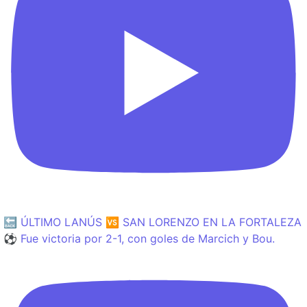
🔙 ÚLTIMO LANÚS 🆚 SAN LORENZO EN LA FORTALEZA
⚽️ Fue victoria por 2-1, con goles de Marcich y Bou.