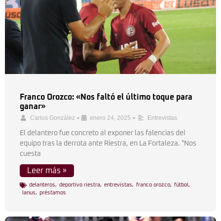
Franco Orozco: «Nos faltó el último toque para
ganar»
•
•
Carlos González
enero 24, 2025
Entrevistas
El delantero fue concreto al exponer las falencias del
equipo tras la derrota ante Riestra, en La Fortaleza. "Nos
cuesta
Leer más »
delanteros
,
deportivo riestra
,
entrevistas
,
franco orozco
,
fútbol
,
lanus
,
préstamos