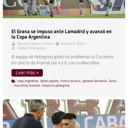
El Grana se impuso ante Lamadrid y avanzó en
la Copa Argentina
•
•
Nicolas Gomez Cortes
febrero 6, 2025
Fútbol Profesional
El equipo de Pellegrino goleó sin problemas al Carcelero
en cancha de Arsenal por 4 a 0, con un Marcelino
Leer más »
copa argentina
,
dylan aquino
,
franco orozco
,
general lamadrid
,
lanus
,
marcelino moreno
,
mauricio pellegrino