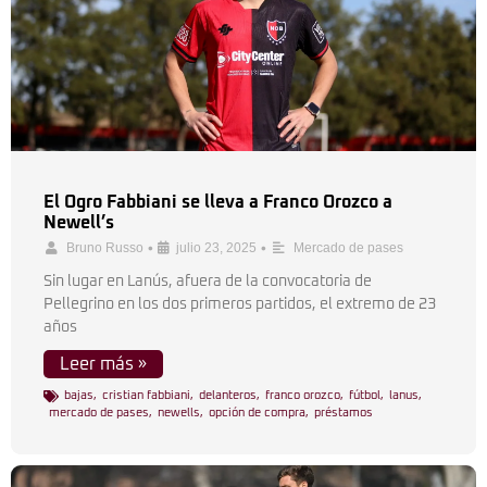
El Ogro Fabbiani se lleva a Franco Orozco a
Newell’s
•
•
Bruno Russo
julio 23, 2025
Mercado de pases
Sin lugar en Lanús, afuera de la convocatoria de
Pellegrino en los dos primeros partidos, el extremo de 23
años
Leer más »
bajas
,
cristian fabbiani
,
delanteros
,
franco orozco
,
fútbol
,
lanus
,
mercado de pases
,
newells
,
opción de compra
,
préstamos