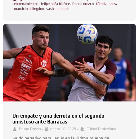
entrenamientos
,
felipe peña biafore
,
franco orozco
,
fútbol
,
lanus
,
mauricio pellegrino
,
sasha marcich
Un empate y una derrota en el segundo
amistoso ante Barracas
•
•
Bruno Russo
enero 18, 2025
Fútbol Profesional
Saldo negativo para Lanús en la última prueba de