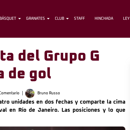
BÁSQUET
FÚTBOL
GRANATES
BÁSQUET
CLUB
GRANATES
STAFF
CLUB
HINCHADA
STAFF
LE
ta del Grupo G
a de gol
Comentario
Bruno Russo
atro unidades en dos fechas y comparte la cima
val en Río de Janeiro. Las posiciones y lo que