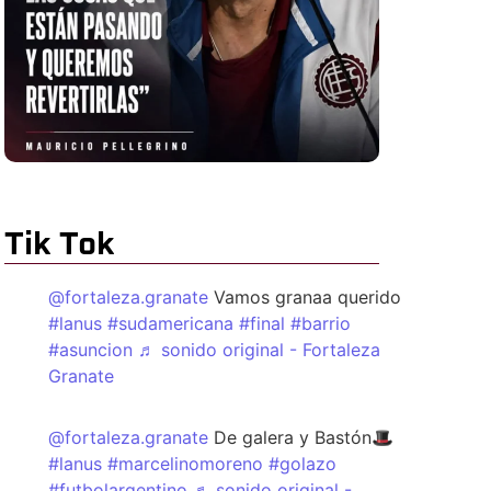
Tik Tok
@fortaleza.granate
Vamos granaa querido
#lanus
#sudamericana
#final
#barrio
#asuncion
♬ sonido original - Fortaleza
Granate
@fortaleza.granate
De galera y Bastón🎩
#lanus
#marcelinomoreno
#golazo
#futbolargentino
♬ sonido original -