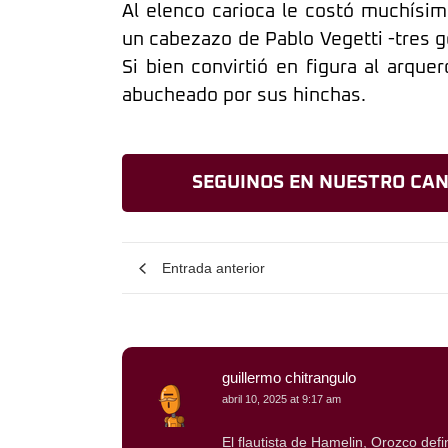
Al elenco carioca le costó muchísi
un cabezazo de Pablo Vegetti -tres g
Si bien convirtió en figura al arquer
abucheado por sus hinchas.
SEGUINOS EN NUESTRO CAN
Entrada anterior
guillermo chitrangulo
abril 10, 2025 at 9:17 am
El flautista de Hamelin, Orozco de