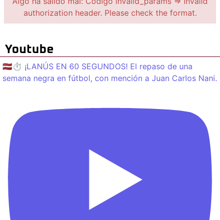
Algo ha salido mal: Código invalid_params => Invalid
authorization header. Please check the format.
Youtube
🇱🇻⏱️ ¡LANÚS EN 60 SEGUNDOS! El repaso de una
semana negra en fútbol, con mención a Juan Carlos Nani.