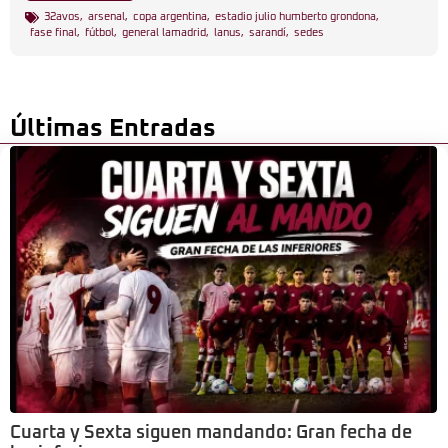
32avos
,
arsenal
,
copa argentina
,
estadio julio humberto grondona
,
fase final
,
fútbol
,
general lamadrid
,
lanus
,
sarandí
,
sedes
Últimas Entradas
Cuarta y Sexta siguen mandando: Gran fecha de