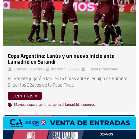
Copa Argentina: Lanús y un nuevo inicio ante
Lamadrid en Sarandí
•
•
Camila Lloveras
febrero 5, 2025
Fútbol Profesional
El Granate jugará a las 19.15 horas ante el equipo de Primera
C, por los 32avos de la Fase Final.
Leer más »
32avos
,
copa argentina
,
general lamadrid
,
números