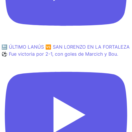
🔙 ÚLTIMO LANÚS 🆚 SAN LORENZO EN LA FORTALEZA
⚽️ Fue victoria por 2-1, con goles de Marcich y Bou.