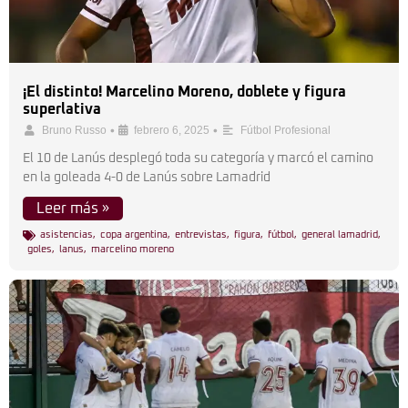
¡El distinto! Marcelino Moreno, doblete y figura
superlativa
•
•
Bruno Russo
febrero 6, 2025
Fútbol Profesional
El 10 de Lanús desplegó toda su categoría y marcó el camino
en la goleada 4-0 de Lanús sobre Lamadrid
Leer más »
asistencias
,
copa argentina
,
entrevistas
,
figura
,
fútbol
,
general lamadrid
,
goles
,
lanus
,
marcelino moreno