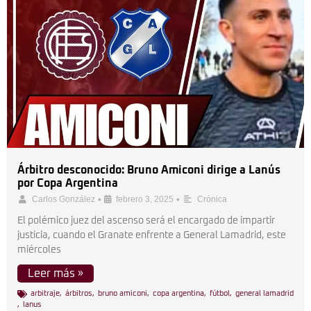
Árbitro desconocido: Bruno Amiconi dirige a Lanús
por Copa Argentina
•
•
Carlos González
febrero 3, 2025
Crónica
El polémico juez del ascenso será el encargado de impartir
justicia, cuando el Granate enfrente a General Lamadrid, este
miércoles
Leer más »
arbitraje
,
árbitros
,
bruno amiconi
,
copa argentina
,
fútbol
,
general lamadrid
,
lanus