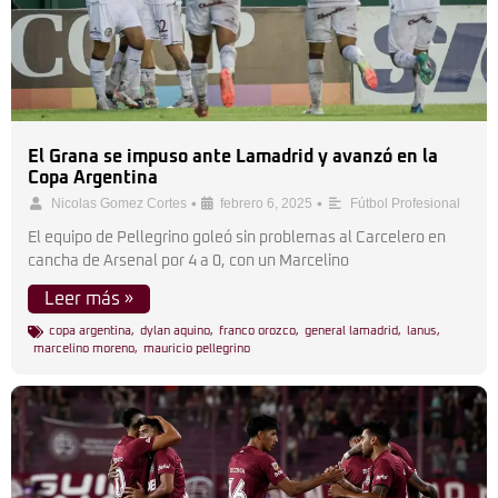
El Grana se impuso ante Lamadrid y avanzó en la
Copa Argentina
•
•
Nicolas Gomez Cortes
febrero 6, 2025
Fútbol Profesional
El equipo de Pellegrino goleó sin problemas al Carcelero en
cancha de Arsenal por 4 a 0, con un Marcelino
Leer más »
copa argentina
,
dylan aquino
,
franco orozco
,
general lamadrid
,
lanus
,
marcelino moreno
,
mauricio pellegrino