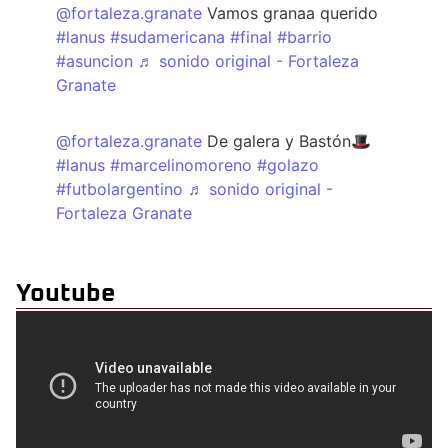
@fortaleza.granate
Vamos granaa querido
#lanus
#sudamericana
#final
#barrio
#asuncion
♬ sonido original - Fortaleza
Granate
@fortaleza.granate
De galera y Bastón🎩
#lanus
#marcelinomoreno
#golazo
#futbolargentino
♬ sonido original -
Fortaleza Granate
Youtube