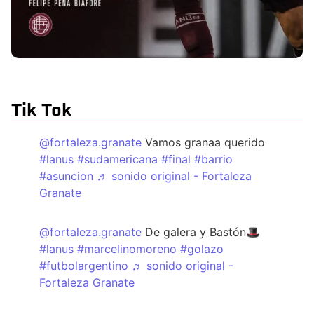
Tik Tok
@fortaleza.granate
Vamos granaa querido
#lanus
#sudamericana
#final
#barrio
#asuncion
♬ sonido original - Fortaleza
Granate
@fortaleza.granate
De galera y Bastón🎩
#lanus
#marcelinomoreno
#golazo
#futbolargentino
♬ sonido original -
Fortaleza Granate