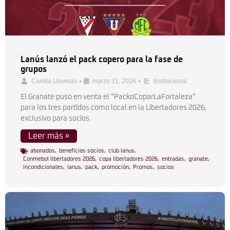
Lanús lanzó el pack copero para la fase de
grupos
•
•
Camila Lloveras
marzo 31, 2026
Institucional
El Granate puso en venta el “PackoCoparLaFortaleza”
para los tres partidos como local en la Libertadores 2026,
exclusivo para socios
Leer más »
abonados
,
beneficios socios
,
club lanus
,
Conmebol libertadores 2026
,
copa libertadores 2026
,
entradas
,
granate
,
incondicionales
,
lanus
,
pack
,
promoción
,
Promos
,
socios