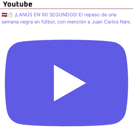
Youtube
🇱🇻⏱️ ¡LANÚS EN 60 SEGUNDOS! El repaso de una
semana negra en fútbol, con mención a Juan Carlos Nani.