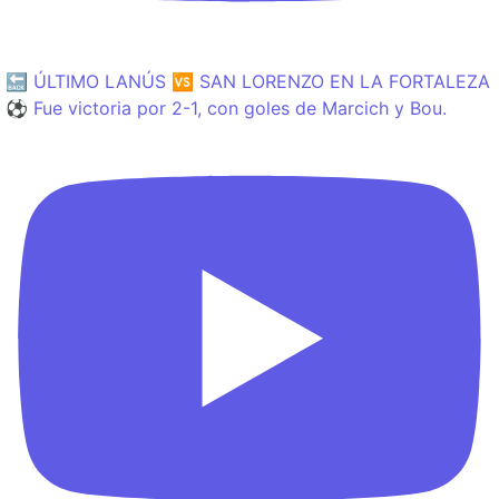
🔙 ÚLTIMO LANÚS 🆚 SAN LORENZO EN LA FORTALEZA
⚽️ Fue victoria por 2-1, con goles de Marcich y Bou.