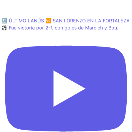
🔙 ÚLTIMO LANÚS 🆚 SAN LORENZO EN LA FORTALEZA
⚽️ Fue victoria por 2-1, con goles de Marcich y Bou.