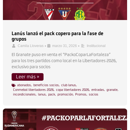
Lanús lanzó el pack copero para la fase de
grupos
•
•
Camila Lloveras
marzo 31, 2026
Institucional
El Granate puso en venta el “PackoCoparLaFortaleza”
para los tres partidos como local en la Libertadores 2026,
exclusivo para socios
Leer más »
abonados
,
beneficios socios
,
club lanus
,
Conmebol libertadores 2026
,
copa libertadores 2026
,
entradas
,
granate
,
incondicionales
,
lanus
,
pack
,
promoción
,
Promos
,
socios