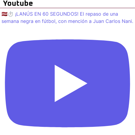
Youtube
🇱🇻⏱️ ¡LANÚS EN 60 SEGUNDOS! El repaso de una
semana negra en fútbol, con mención a Juan Carlos Nani.