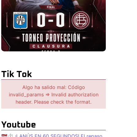
Tik Tok
Algo ha salido mal: Código
invalid_params => Invalid authorization
header. Please check the format.
Youtube
🇱🇻⏱️ ¡LANÚS EN 60 SEGUNDOS! El repaso