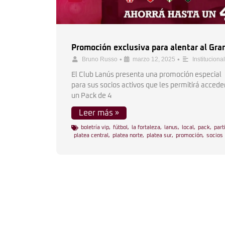
Promoción exclusiva para alentar al Gra
•
•
Bruno Russo
marzo 12, 2025
Institucional
El Club Lanús presenta una promoción especial
para sus socios activos que les permitirá accede
un Pack de 4
Leer más »
boletría vip
,
fútbol
,
la fortaleza
,
lanus
,
local
,
pack
,
part
platea central
,
platea norte
,
platea sur
,
promoción
,
socios