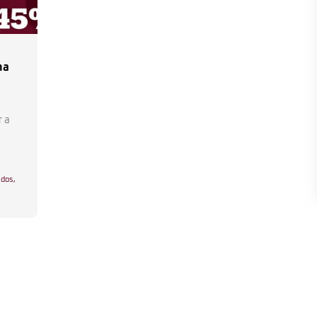
na
r a
idos
,