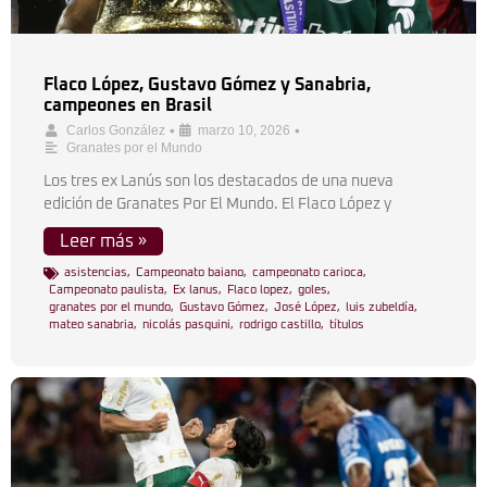
Flaco López, Gustavo Gómez y Sanabria,
campeones en Brasil
•
•
Carlos González
marzo 10, 2026
Granates por el Mundo
Los tres ex Lanús son los destacados de una nueva
edición de Granates Por El Mundo. El Flaco López y
Leer más »
asistencias
,
Campeonato baiano
,
campeonato carioca
,
Campeonato paulista
,
Ex lanus
,
Flaco lopez
,
goles
,
granates por el mundo
,
Gustavo Gómez
,
José López
,
luis zubeldía
,
mateo sanabria
,
nicolás pasquini
,
rodrigo castillo
,
títulos