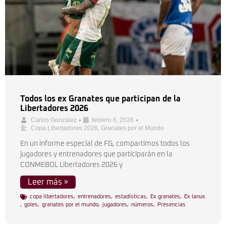
Todos los ex Granates que participan de la
Libertadores 2026
•
•
Carlos González
febrero 6, 2026
Copa Libertadores 2026
,
Granates por el Mundo
En un informe especial de FG, compartimos todos los
jugadores y entrenadores que participarán en la
CONMEBOL Libertadores 2026 y
Leer más »
copa libertadores
,
entrenadores
,
estadísticas
,
Ex granates
,
Ex lanus
,
goles
,
granates por el mundo
,
jugadores
,
números
,
Presencias