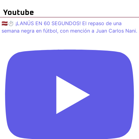
Youtube
🇱🇻⏱️ ¡LANÚS EN 60 SEGUNDOS! El repaso de una
semana negra en fútbol, con mención a Juan Carlos Nani.