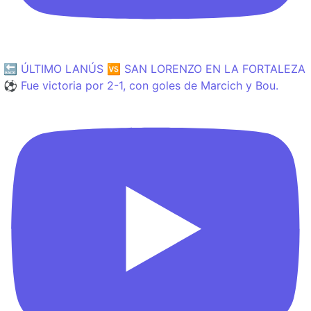
🔙 ÚLTIMO LANÚS 🆚 SAN LORENZO EN LA FORTALEZA
⚽️ Fue victoria por 2-1, con goles de Marcich y Bou.