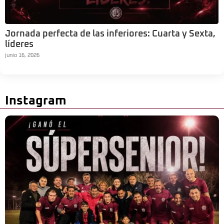
Jornada perfecta de las inferiores: Cuarta y Sexta,
líderes
junio 16, 2026
Instagram