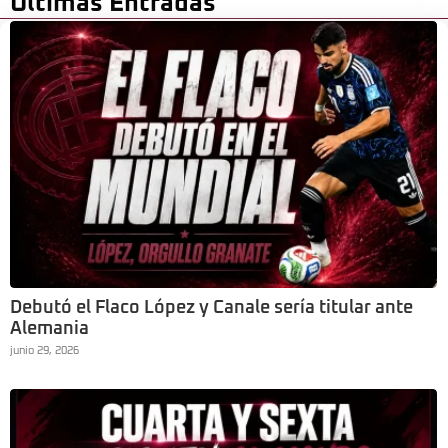
Últimas Entradas
Debutó el Flaco López y Canale sería titular ante
Alemania
junio 29, 2026