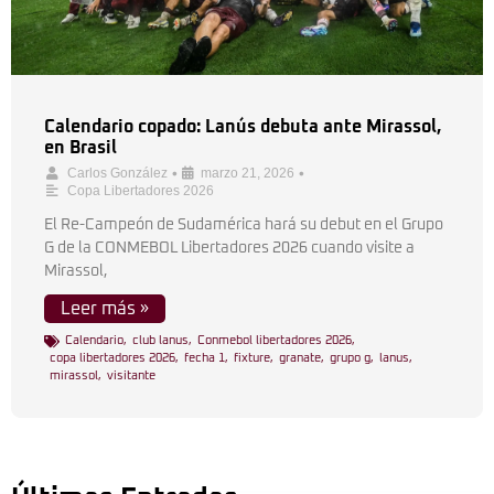
Calendario copado: Lanús debuta ante Mirassol,
en Brasil
•
•
Carlos González
marzo 21, 2026
Copa Libertadores 2026
El Re-Campeón de Sudamérica hará su debut en el Grupo
G de la CONMEBOL Libertadores 2026 cuando visite a
Mirassol,
Leer más »
Calendario
,
club lanus
,
Conmebol libertadores 2026
,
copa libertadores 2026
,
fecha 1
,
fixture
,
granate
,
grupo g
,
lanus
,
mirassol
,
visitante