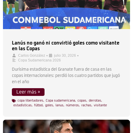
Lanús no ganó ni convirtió goles como visitante
en las Copas
•
•
Carlos González
julio 30, 2026
Copa Sudamericana 2026
Durísima estadística del Granate fuera de casa en las
copas internacionales: perdió los cuatro partidos que jugó
en el año
Leer más »
copa libertadores
,
Copa sudamericana
,
copas
,
derrotas
,
estadísticas
,
fútbol
,
goles
,
lanus
,
números
,
rachas
,
visitante