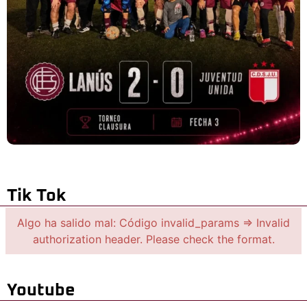
Tik Tok
Algo ha salido mal: Código invalid_params => Invalid
authorization header. Please check the format.
Youtube