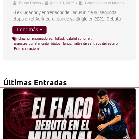
•
•
Bruno Russo
junio 10, 2025
Granates por el Mundo
El ex jugador y entrenador de Lanús inicia su segunda
etapa en el Aurinegro, donde ya dirigió en 2021. Debuta
Leer más »
chucho
,
entrenadores
,
fútbol
,
gabriel schurrer
,
granates por el mundo
,
ídolos
,
lanus
,
mitre de santiago del estero
,
Primera nacional
Últimas Entradas