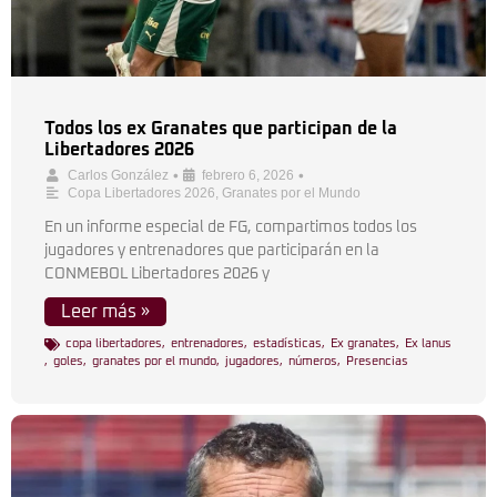
Todos los ex Granates que participan de la
Libertadores 2026
•
•
Carlos González
febrero 6, 2026
Copa Libertadores 2026
,
Granates por el Mundo
En un informe especial de FG, compartimos todos los
jugadores y entrenadores que participarán en la
CONMEBOL Libertadores 2026 y
Leer más »
copa libertadores
,
entrenadores
,
estadísticas
,
Ex granates
,
Ex lanus
,
goles
,
granates por el mundo
,
jugadores
,
números
,
Presencias