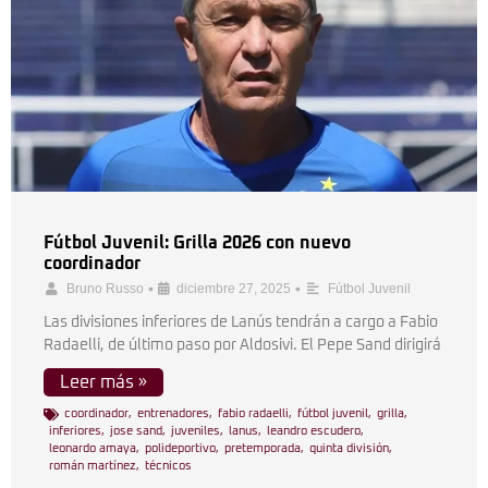
Fútbol Juvenil: Grilla 2026 con nuevo
coordinador
•
•
Bruno Russo
diciembre 27, 2025
Fútbol Juvenil
Las divisiones inferiores de Lanús tendrán a cargo a Fabio
Radaelli, de último paso por Aldosivi. El Pepe Sand dirigirá
Leer más »
coordinador
,
entrenadores
,
fabio radaelli
,
fútbol juvenil
,
grilla
,
inferiores
,
jose sand
,
juveniles
,
lanus
,
leandro escudero
,
leonardo amaya
,
polideportivo
,
pretemporada
,
quinta división
,
román martínez
,
técnicos