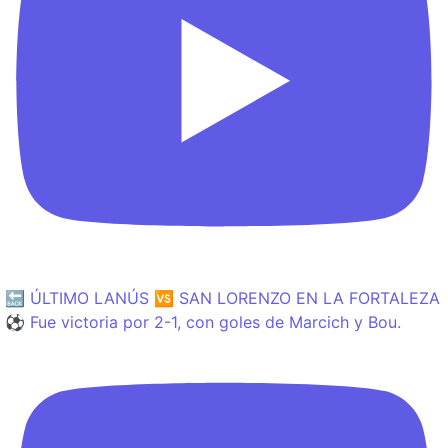
🔙 ÚLTIMO LANÚS 🆚 SAN LORENZO EN LA FORTALEZA
⚽️ Fue victoria por 2-1, con goles de Marcich y Bou.