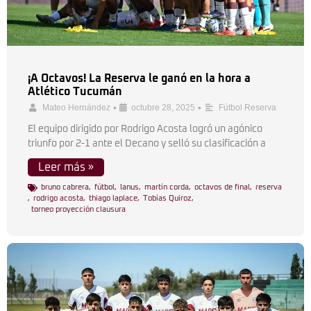
¡A Octavos! La Reserva le ganó en la hora a
Atlético Tucumán
•
•
Mateo Hernández
octubre 28, 2025
Fútbol Reserva
El equipo dirigido por Rodrigo Acosta logró un agónico
triunfo por 2-1 ante el Decano y selló su clasificación a
Leer más »
bruno cabrera
,
fútbol
,
lanus
,
martín corda
,
octavos de final
,
reserva
,
rodrigo acosta
,
thiago laplace
,
Tobías Quiroz
,
torneo proyección clausura