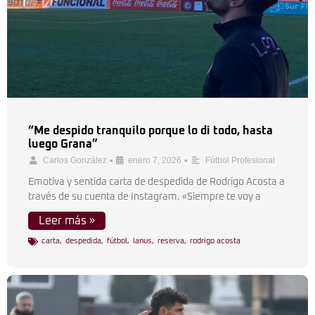
“Me despido tranquilo porque lo di todo, hasta
luego Grana”
•
•
Carlos González
enero 7, 2026
Fútbol Profesional
Emotiva y sentida carta de despedida de Rodrigo Acosta a
través de su cuenta de Instagram. «Siempre te voy a
Leer más »
carta
,
despedida
,
fútbol
,
lanus
,
reserva
,
rodrigo acosta