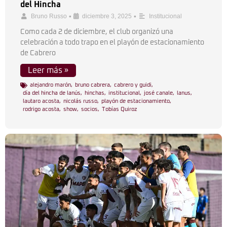
del Hincha
•
•
Bruno Russo
diciembre 3, 2025
Institucional
Como cada 2 de diciembre, el club organizó una
celebración a todo trapo en el playón de estacionamiento
de Cabrero
Leer más »
alejandro marón
,
bruno cabrera
,
cabrero y guidi
,
día del hincha de lanús
,
hinchas
,
institucional
,
josé canale
,
lanus
,
lautaro acosta
,
nicolás russo
,
playón de estacionamiento
,
rodrigo acosta
,
show
,
socios
,
Tobías Quiroz