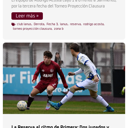
El equipo de Rodrigo Acosta cayó 1 a 0 frente a Sarmiento,
por la tercera fecha del Torneo Proyección Clausura
Leer más »
club lanus
,
Derrota
,
Fecha 3
,
lanus
,
reserva
,
rodrigo acosta
,
torneo proyección clausura
,
zona b
La Reserva al ritmo de Primera: Dos jugados y