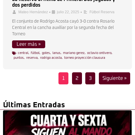
dos perdidos
•
•
Mateo Hernández
julio 22, 2025
Fútbol Reserva
El conjunto de Rodrigo Acosta cayó 3-0 contra Rosario
Central en la cancha auxiliar por la segunda fecha del
Torneo
Leer más »
central
,
fútbol
,
goles
,
lanus
,
mariano gerez
,
octavio ontivero
,
puntos
,
reserva
,
rodrigo acosta
,
torneo proyección clausura
1
2
3
Siguiente »
Últimas Entradas