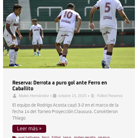
Reserva: Derrota a puro gol ante Ferro en
Caballito
•
•
Mateo Hernández
octubre 15, 2025
Fútbol Reserva
El equipo de Rodrigo Acosta cayó 3-2 en el marco de la
fecha 14 del Torneo Proyección Clausura. Convirtieron
Thiago
Leer más »
axel balbuena
,
ferro
,
fútbol
,
lanus
,
mateo peralta
,
reserva
,