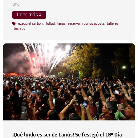
una
Leer más »
ezequiel carboni
,
fútbol
,
lanus
,
reserva
,
rodrigo acosta
,
talleres
,
técnico
¡Qué lindo es ser de Lanús! Se festejó el 18º Día