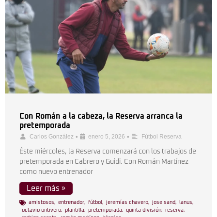
Con Román a la cabeza, la Reserva arranca la
pretemporada
•
•
Carlos González
enero 5, 2026
Fútbol Reserva
Éste miércoles, la Reserva comenzará con los trabajos de
pretemporada en Cabrero y Guidi. Con Román Martínez
como nuevo entrenador
Leer más »
amistosos
,
entrenador
,
fútbol
,
jeremías chavero
,
jose sand
,
lanus
,
octavio ontivero
,
plantilla
,
pretemporada
,
quinta división
,
reserva
,