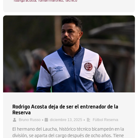
rodrigo acosta
,
román martínez
,
técnico
Rodrigo Acosta deja de ser el entrenador de la
Reserva
•
•
Bruno Russo
diciembre 13, 2025
Fútbol Reserva
El hermano del Laucha, histórico técnico bicampeón en la
división, se aparta del cargo después de ocho años. Tiene