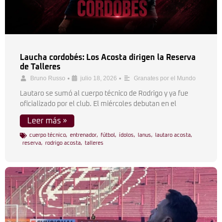
Laucha cordobés: Los Acosta dirigen la Reserva
de Talleres
•
•
Bruno Russo
julio 18, 2026
Granates por el Mundo
Lautaro se sumó al cuerpo técnico de Rodrigo y ya fue
oficializado por el club. El miércoles debutan en el
Leer más »
cuerpo técnico
,
entrenador
,
fútbol
,
ídolos
,
lanus
,
lautaro acosta
,
reserva
,
rodrigo acosta
,
talleres