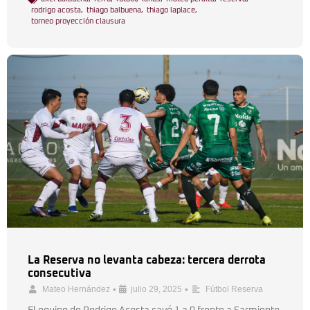
rodrigo acosta
,
thiago balbuena
,
thiago laplace
,
torneo proyección clausura
La Reserva no levanta cabeza: tercera derrota
consecutiva
•
•
Mateo Hernández
julio 29, 2025
Fútbol Reserva