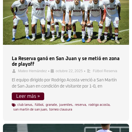
La Reserva ganó en San Juan y se metió en zona
de playoff
•
•
Mateo Hernández
octubre 22, 2025
Fútbol Reserva
El equipo dirigido por Rodrigo Acosta venció a San Martín
de San Juan en condición de visitante por 1-0, en
Leer más »
club lanus
,
fútbol
,
granate
,
juveniles
,
reserva
,
rodrigo acosta
,
san martín de san juan
,
torneo clausura