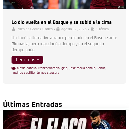
Lo dio vuelta en el Bosque y se subió a la cima
•
•
Nicolas Gomez Cortes
agosto 17, 2025
Crónica
Un Lanús alternativo arrancó perdiendo en el Bosque ante
Gimnasia, pero reaccionó a tiempo y en el segundo
tiempo pudo
Leer más »
alexis canelo
,
franco watson
,
gelp
,
josé maría canale
,
lanus
,
rodrigo castillo
,
torneo clausura
Últimas Entradas