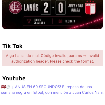
Tik Tok
Algo ha salido mal: Código invalid_params => Invalid
authorization header. Please check the format.
Youtube
🇱🇻⏱️ ¡LANÚS EN 60 SEGUNDOS! El repaso de una
semana negra en fútbol, con mención a Juan Carlos Nani.