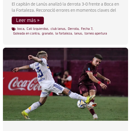
El capitán de Lanús analizó la derrota 3-0 frente a Boca en
la Fortaleza. Reconoció errores en momentos claves del
Leer más »
boca
,
Cali Izquierdoz
,
club lanus
,
Derrota
,
Fecha 7
,
Goleada en contra
,
granate
,
la fortaleza
,
lanus
,
torneo apertura