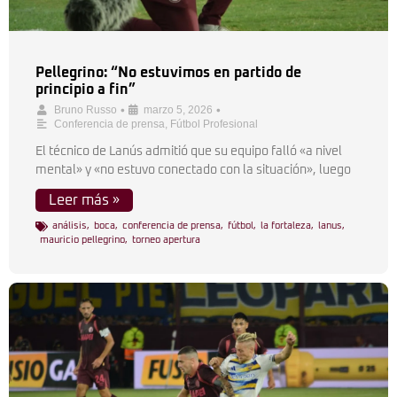
Pellegrino: “No estuvimos en partido de
principio a fin”
•
•
Bruno Russo
marzo 5, 2026
Conferencia de prensa
,
Fútbol Profesional
El técnico de Lanús admitió que su equipo falló «a nivel
mental» y «no estuvo conectado con la situación», luego
Leer más »
análisis
,
boca
,
conferencia de prensa
,
fútbol
,
la fortaleza
,
lanus
,
mauricio pellegrino
,
torneo apertura