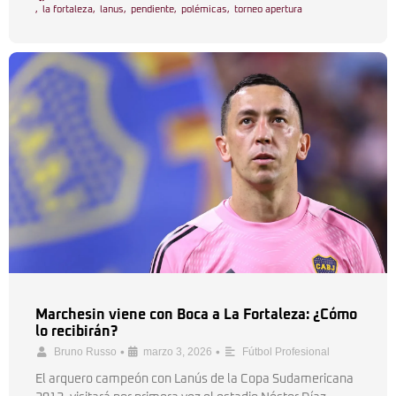
,
la fortaleza
,
lanus
,
pendiente
,
polémicas
,
torneo apertura
Marchesin viene con Boca a La Fortaleza: ¿Cómo
lo recibirán?
•
•
Bruno Russo
marzo 3, 2026
Fútbol Profesional
El arquero campeón con Lanús de la Copa Sudamericana