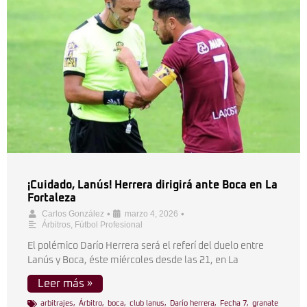
¡Cuidado, Lanús! Herrera dirigirá ante Boca en La
Fortaleza
•
•
Carlos González
marzo 4, 2026
Árbitros
,
Fútbol Profesional
El polémico Darío Herrera será el referí del duelo entre
Lanús y Boca, éste miércoles desde las 21, en La
Leer más »
arbitrajes
,
Árbitro
,
boca
,
club lanus
,
Darío herrera
,
Fecha 7
,
granate