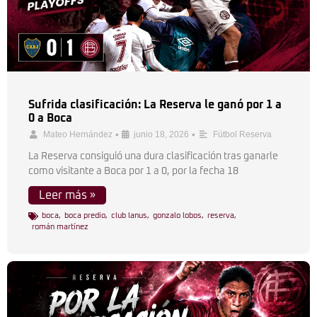
Sufrida clasificación: La Reserva le ganó por 1 a
0 a Boca
•
•
Mateo Hernández
junio 18, 2026
Fútbol Reserva
La Reserva consiguió una dura clasificación tras ganarle
como visitante a Boca por 1 a 0, por la fecha 18
Leer más »
boca
,
boca predio
,
club lanus
,
gonzalo lobos
,
reserva
,
román martínez