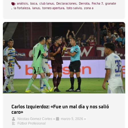
análisis
,
boca
,
club lanus
,
Declaraciones
,
Derrota
,
Fecha 7
,
granate
,
la fortaleza
,
lanus
,
torneo apertura
,
toto salvio
,
zona a
Carlos Izquierdoz: «Fue un mal día y nos salió
caro»
•
•
Nicolas Gomez Cortes
marzo 5, 2026
Fútbol Profesional