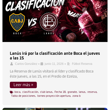
Lanús irá por la clasificación ante Boca el jueves
a las 15
•
•
Carlos González
junio 11, 2026
Fútbol Reserva
La Reserva de Lanús visitará al líder y clasificado Boca
éste jueves, a las 15, en el Predio de Ezeiza,
Leer más »
boca
,
clasificación
,
club lanus
,
Fecha 18
,
granate
,
lanus
,
reserva
,
Tabla de posiciones
,
torneo proyección apertura
,
zona b