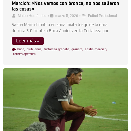
Marcich: «Nos vamos con bronca, no nos salieron
las cosas»
•
•
Mateo Hernández
marzo 5, 2026
Fútbol Profesional
Sasha Marcich habló en zona mixta luego de la dura
derrota 3-0 frente a Boca Juniors en la Fortaleza por
Leer más »
boca
,
club lanus
,
fortaleza granate
,
granate
,
sasha marcich
,
torneo apertura