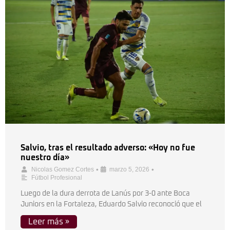
Salvio, tras el resultado adverso: «Hoy no fue
nuestro día»
•
•
Nicolas Gomez Cortes
marzo 5, 2026
Fútbol Profesional
Luego de la dura derrota de Lanús por 3-0 ante Boca
Juniors en la Fortaleza, Eduardo Salvio reconoció que el
Leer más »