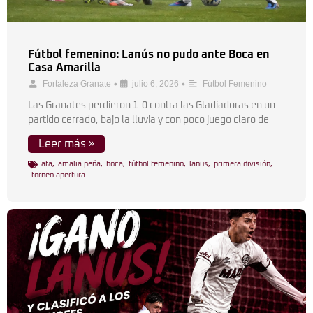
Fútbol femenino: Lanús no pudo ante Boca en
Casa Amarilla
•
•
Fortaleza Granate
julio 6, 2026
Fútbol Femenino
Las Granates perdieron 1-0 contra las Gladiadoras en un
partido cerrado, bajo la lluvia y con poco juego claro de
Leer más »
afa
,
amalia peña
,
boca
,
fútbol femenino
,
lanus
,
primera división
,
torneo apertura