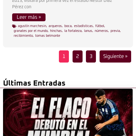
2013, visitará por primera vez el estadio Néstor Díaz
Pérez con
Leer más »
agustín marchesin
,
arqueros
,
boca
,
estadísticas
,
fútbol
,
granates por el mundo
,
hinchas
,
la fortaleza
,
lanus
,
números
,
previa
,
recibimiento
,
tomas belmonte
1
2
3
Siguiente »
Últimas Entradas