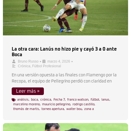
La otra cara: Lanús no hizo pie y cayó 3 a 0 ante
Boca
•
•
Bruno Russo
marzo 4, 2026
Crónica
,
Fútbol Profesional
En una versión opuesta a las finales con Flamengo por la
Recopa, el equipo de Pellegrino perdió con claridad en
Leer más »
análisis
,
boca
,
crónica
,
Fecha 7
,
franco watson
,
fútbol
,
lanus
,
marcelino moreno
,
mauricio pellegrino
,
rodrigo castillo
,
thomás de martis
,
torneo apertura
,
walter bou
,
zona a