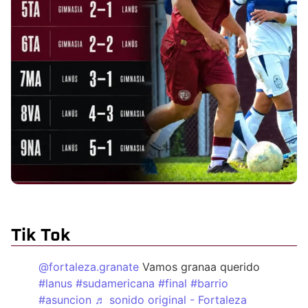
Tik Tok
@fortaleza.granate
Vamos granaa querido
#lanus
#sudamericana
#final
#barrio
#asuncion
♬ sonido original - Fortaleza