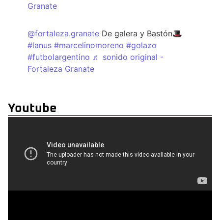
Granate
@fortaleza.granate
De galera y Bastón🎩
#lanus
#marcelinomoreno
#golazo
#futbolargentino
♬ sonido original -
Fortaleza Granate
Youtube