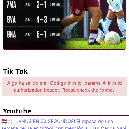
Tik Tok
Algo ha salido mal: Código invalid_params => Invalid
authorization header. Please check the format.
Youtube
🇱🇻⏱️ ¡LANÚS EN 60 SEGUNDOS! El repaso de una
semana negra en fútbol, con mención a Juan Carlos Nani.