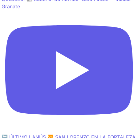
Granate
🔙 ÚLTIMO LANÚS 🆚 SAN LORENZO EN LA FORTALEZA