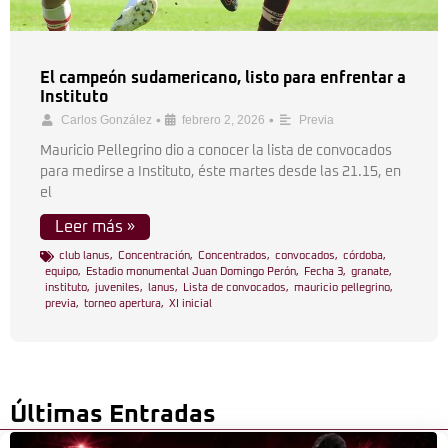
El campeón sudamericano, listo para enfrentar a
Instituto
•
•
Carlos González
febrero 2, 2026
Previa
Mauricio Pellegrino dio a conocer la lista de convocados
para medirse a Instituto, éste martes desde las 21.15, en
el
Leer más »
club lanus
,
Concentración
,
Concentrados
,
convocados
,
córdoba
,
equipo
,
Estadio monumental Juan Domingo Perón
,
Fecha 3
,
granate
,
instituto
,
juveniles
,
lanus
,
Lista de convocados
,
mauricio pellegrino
,
previa
,
torneo apertura
,
XI inicial
Últimas Entradas