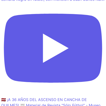
🇱🇻 ¡A 36 AÑOS DEL ASCENSO EN CANCHA DE
QUILMES! 📰 Material de Revista "Sólo Fútbol" - Museo