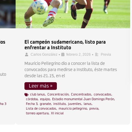
dos
El campeón sudamericano, listo para
enfrentar a Instituto
•
•
Carlos González
febrero 2, 2026
Previa
Mauricio Pellegrino dio a conocer la lista de
convocados para medirse a Instituto, éste martes
tuto
desde las 21.15, en el
Leer más »
club lanus
,
Concentración
,
Concentrados
,
convocados
,
córdoba
,
equipo
,
Estadio monumental Juan Domingo Perón
,
ha 3
Fecha 3
,
granate
,
instituto
,
juveniles
,
lanus
,
Lista de convocados
,
mauricio pellegrino
,
previa
,
torneo apertura
,
XI inicial