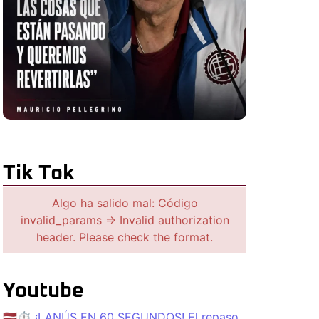
Tik Tok
Algo ha salido mal: Código
invalid_params => Invalid authorization
header. Please check the format.
Youtube
🇱🇻⏱️ ¡LANÚS EN 60 SEGUNDOS! El repaso