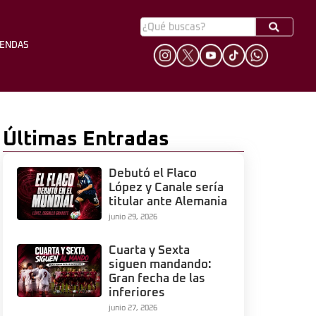
YENDAS
HINCHADA
LEYENDAS
Últimas Entradas
Debutó el Flaco
López y Canale sería
titular ante Alemania
junio 29, 2026
Cuarta y Sexta
siguen mandando:
Gran fecha de las
inferiores
junio 27, 2026