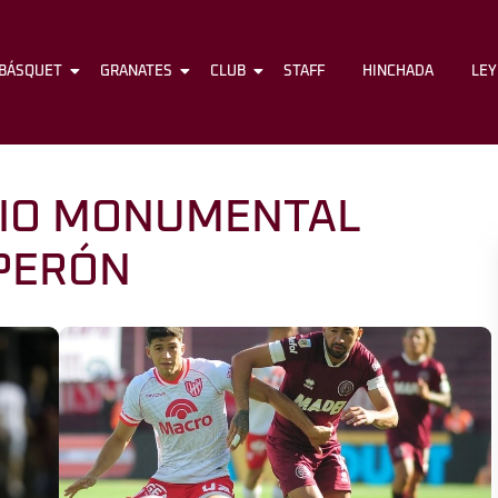
BÁSQUET
FÚTBOL
GRANATES
BÁSQUET
CLUB
GRANATES
STAFF
CLUB
HINCHADA
STAFF
LE
DIO MONUMENTAL
PERÓN