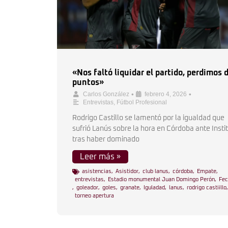
«Nos faltó liquidar el partido, perdimos 
puntos»
•
•
Carlos González
febrero 4, 2026
Entrevistas
,
Fútbol Profesional
Rodrigo Castillo se lamentó por la igualdad que
sufrió Lanús sobre la hora en Córdoba ante Insti
tras haber dominado
Leer más »
asistencias
,
Asistidor
,
club lanus
,
córdoba
,
Empate
,
entrevistas
,
Estadio monumental Juan Domingo Perón
,
Fec
,
goleador
,
goles
,
granate
,
Iguladad
,
lanus
,
rodrigo castiillo
,
torneo apertura