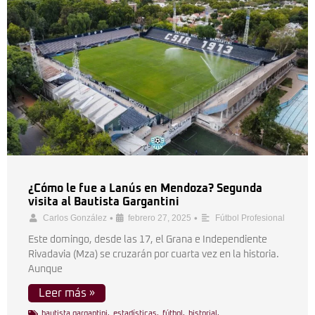
¿Cómo le fue a Lanús en Mendoza? Segunda
visita al Bautista Gargantini
•
•
Carlos González
febrero 27, 2025
Fútbol Profesional
Este domingo, desde las 17, el Grana e Independiente
Rivadavia (Mza) se cruzarán por cuarta vez en la historia.
Aunque
Leer más »
bautista gargantini
,
estadísticas
,
fútbol
,
historial
,