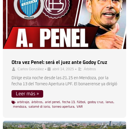
Otra vez Penel: será el juez ante Godoy Cruz
•
•
Carlos González
abril 14, 2025
Árbitros
Dirige esta noche desde las 21.15 en Mendoza, por la
fecha 13 del Torneo Apertura LPF. El bonaerense ya dirigió
Leer más »
arbitraje
,
árbitros
,
ariel penel
,
fecha 13
,
fútbol
,
godoy cruz
,
lanus
,
mendoza
,
salomé di iorio
,
torneo apertura
,
VAR