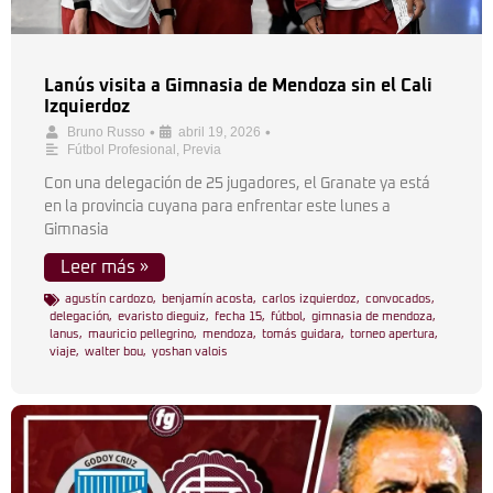
Lanús visita a Gimnasia de Mendoza sin el Cali
Izquierdoz
•
•
Bruno Russo
abril 19, 2026
Fútbol Profesional
,
Previa
Con una delegación de 25 jugadores, el Granate ya está
en la provincia cuyana para enfrentar este lunes a
Gimnasia
Leer más »
agustín cardozo
,
benjamín acosta
,
carlos izquierdoz
,
convocados
,
delegación
,
evaristo dieguiz
,
fecha 15
,
fútbol
,
gimnasia de mendoza
,
lanus
,
mauricio pellegrino
,
mendoza
,
tomás guidara
,
torneo apertura
,
viaje
,
walter bou
,
yoshan valois