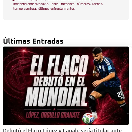
independiente rivadavia
,
lanus
,
mendoza
,
números
,
rachas
,
torneo apertura
,
últimos enfrentamientos
Últimas Entradas
Debutó el Flaco López y Canale sería titular ante