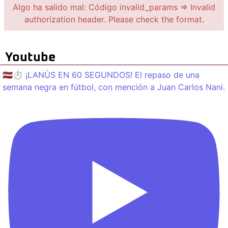
Algo ha salido mal: Código invalid_params => Invalid
authorization header. Please check the format.
Youtube
🇱🇻⏱️ ¡LANÚS EN 60 SEGUNDOS! El repaso de una
semana negra en fútbol, con mención a Juan Carlos Nani.