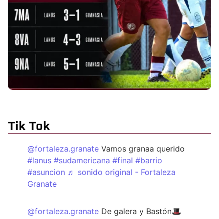
Tik Tok
@fortaleza.granate
Vamos granaa querido
#lanus
#sudamericana
#final
#barrio
#asuncion
♬ sonido original - Fortaleza
Granate
@fortaleza.granate
De galera y Bastón🎩