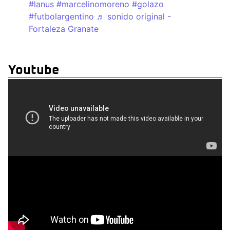
#lanus
#marcelinomoreno
#golazo
#futbolargentino
♬ sonido original -
Fortaleza Granate
Youtube