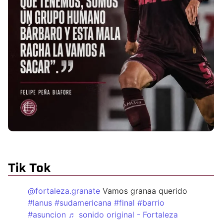
Tik Tok
@fortaleza.granate
Vamos granaa querido
#lanus
#sudamericana
#final
#barrio
#asuncion
♬ sonido original - Fortaleza