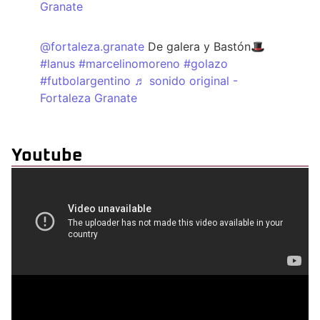
Granate
@fortaleza.granate
De galera y Bastón🎩
#lanus
#marcelinomoreno
#golazo
#futbolargentino
♬ sonido original -
Fortaleza Granate
Youtube