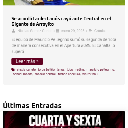
Se acordó tarde: Lanús cayó ante Central en el
Gigante de Arroyito
•
•
Nicolas Gomez Cortes
enero 29, 2025
Crónica
El equipo de Mauricio Pellegrino sumó su segunda derrota
de manera consecutiva en el Apertura 2025. El Canalla lo
superó
Leer más »
alexis canelo
,
jorge baliño
,
lanus
,
lobo medina
,
mauricio pellegrino
,
nahuel losada
,
rosario central
,
torneo apertura
,
walter bou
Últimas Entradas