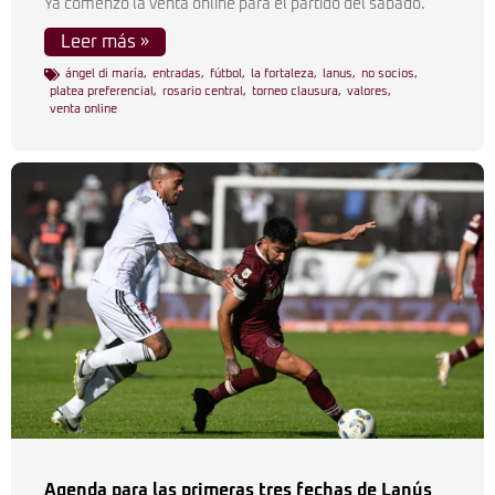
Ya comenzó la venta online para el partido del sábado.
Leer más »
ángel di maría
,
entradas
,
fútbol
,
la fortaleza
,
lanus
,
no socios
,
platea preferencial
,
rosario central
,
torneo clausura
,
valores
,
venta online
Agenda para las primeras tres fechas de Lanús