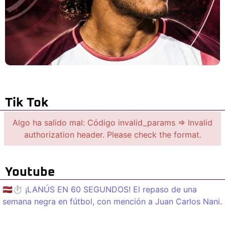
Tik Tok
Algo ha salido mal: Código invalid_params => Invalid
authorization header. Please check the format.
Youtube
🇱🇻⏱️ ¡LANÚS EN 60 SEGUNDOS! El repaso de una
semana negra en fútbol, con mención a Juan Carlos Nani.