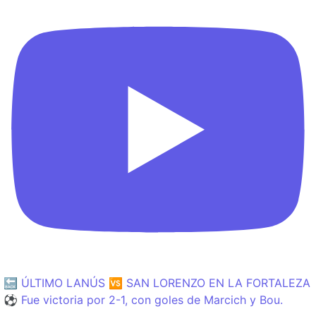
🔙 ÚLTIMO LANÚS 🆚 SAN LORENZO EN LA FORTALEZA
⚽️ Fue victoria por 2-1, con goles de Marcich y Bou.