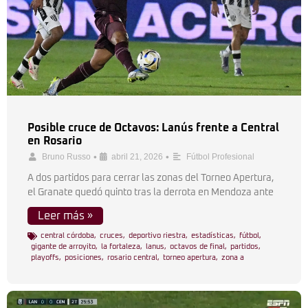
Posible cruce de Octavos: Lanús frente a Central
en Rosario
•
•
Bruno Russo
abril 21, 2026
Fútbol Profesional
A dos partidos para cerrar las zonas del Torneo Apertura,
el Granate quedó quinto tras la derrota en Mendoza ante
Leer más »
central córdoba
,
cruces
,
deportivo riestra
,
estadísticas
,
fútbol
,
gigante de arroyito
,
la fortaleza
,
lanus
,
octavos de final
,
partidos
,
playoffs
,
posiciones
,
rosario central
,
torneo apertura
,
zona a