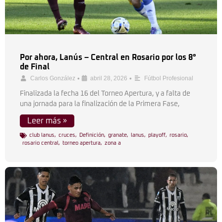
Por ahora, Lanús – Central en Rosario por los 8°
de Final
•
•
Carlos González
abril 28, 2026
Fútbol Profesional
Finalizada la fecha 16 del Torneo Apertura, y a falta de
una jornada para la finalización de la Primera Fase,
Leer más »
club lanus
,
cruces
,
Definición
,
granate
,
lanus
,
playoff
,
rosario
,
rosario central
,
torneo apertura
,
zona a