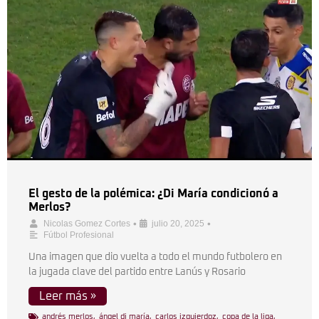
El gesto de la polémica: ¿Di María condicionó a
Merlos?
•
•
Nicolas Gomez Cortes
julio 20, 2025
Fútbol Profesional
Una imagen que dio vuelta a todo el mundo futbolero en
la jugada clave del partido entre Lanús y Rosario
Leer más »
andrés merlos
,
ángel di maría
,
carlos izquierdoz
,
copa de la liga
,