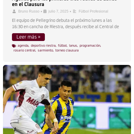
en el Clausura
•
•
Bruno Russo
julio 7, 2025
Fútbol Profesional
El equipo de Pellegrino debuta el próximo lunes a las
16:30 en cancha de Riestra, después recibe al Central de
Leer más »
agenda
,
deportivo riestra
,
fútbol
,
lanus
,
programación
,
rosario central
,
sarmiento
,
torneo clausura