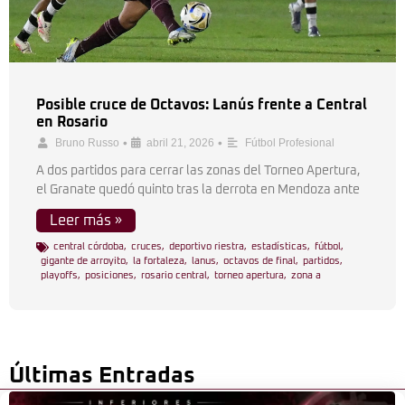
Posible cruce de Octavos: Lanús frente a Central
en Rosario
•
•
Bruno Russo
abril 21, 2026
Fútbol Profesional
A dos partidos para cerrar las zonas del Torneo Apertura,
el Granate quedó quinto tras la derrota en Mendoza ante
Leer más »
central córdoba
,
cruces
,
deportivo riestra
,
estadísticas
,
fútbol
,
gigante de arroyito
,
la fortaleza
,
lanus
,
octavos de final
,
partidos
,
playoffs
,
posiciones
,
rosario central
,
torneo apertura
,
zona a
Últimas Entradas