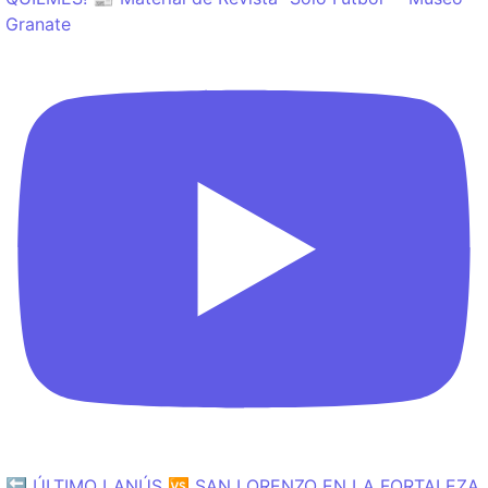
Granate
🔙 ÚLTIMO LANÚS 🆚 SAN LORENZO EN LA FORTALEZA