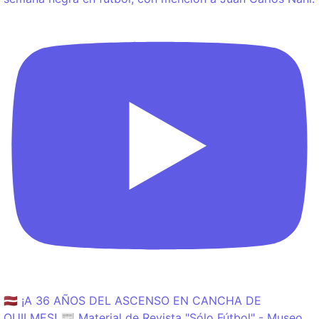
🇱🇻 ¡A 36 AÑOS DEL ASCENSO EN CANCHA DE
QUILMES! 📰 Material de Revista "Sólo Fútbol" - Museo