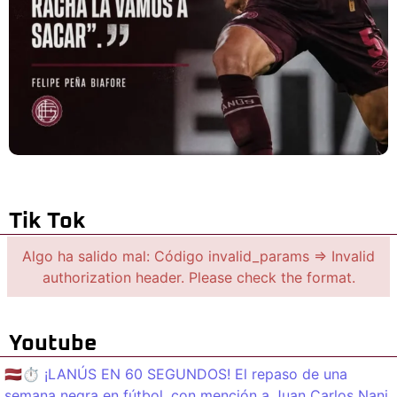
Tik Tok
Algo ha salido mal: Código invalid_params => Invalid
authorization header. Please check the format.
Youtube
🇱🇻⏱️ ¡LANÚS EN 60 SEGUNDOS! El repaso de una
semana negra en fútbol, con mención a Juan Carlos Nani.