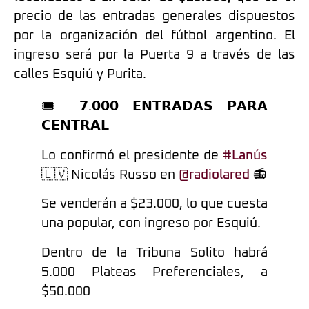
precio de las entradas generales dispuestos
por la organización del fútbol argentino. El
ingreso será por la Puerta 9 a través de las
calles Esquiú y Purita.
🎟 𝟳.𝟬𝟬𝟬 𝗘𝗡𝗧𝗥𝗔𝗗𝗔𝗦 𝗣𝗔𝗥𝗔
𝗖𝗘𝗡𝗧𝗥𝗔𝗟
Lo confirmó el presidente de
#Lanús
🇱🇻 Nicolás Russo en
@radiolared
📻
Se venderán a $23.000, lo que cuesta
una popular, con ingreso por Esquiú.
Dentro de la Tribuna Solito habrá
5.000 Plateas Preferenciales, a
$50.000