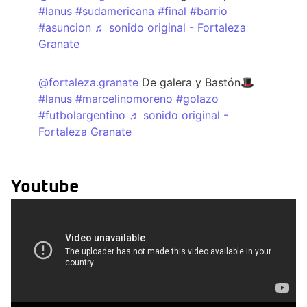
#lanus
#sudamericana
#final
#barrio
#asuncion
♬ sonido original - Fortaleza
Granate
@fortaleza.granate
De galera y Bastón🎩
#lanus
#marcelinomoreno
#golazo
#futbolargentino
♬ sonido original -
Fortaleza Granate
Youtube