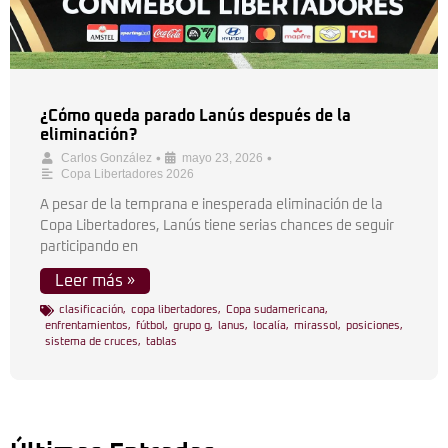
¿Cómo queda parado Lanús después de la
eliminación?
•
•
Carlos González
mayo 23, 2026
Copa Libertadores 2026
A pesar de la temprana e inesperada eliminación de la
Copa Libertadores, Lanús tiene serias chances de seguir
participando en
Leer más »
clasificación
,
copa libertadores
,
Copa sudamericana
,
enfrentamientos
,
fútbol
,
grupo g
,
lanus
,
localía
,
mirassol
,
posiciones
,
sistema de cruces
,
tablas