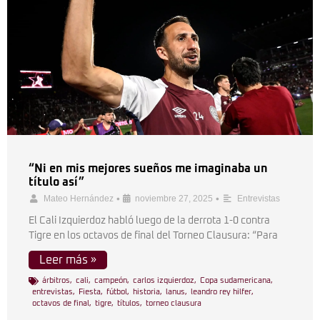
“Ni en mis mejores sueños me imaginaba un
título así”
•
•
Mateo Hernández
noviembre 27, 2025
Entrevistas
El Cali Izquierdoz habló luego de la derrota 1-0 contra
Tigre en los octavos de final del Torneo Clausura: “Para
Leer más »
árbitros
,
cali
,
campeón
,
carlos izquierdoz
,
Copa sudamericana
,
entrevistas
,
Fiesta
,
fútbol
,
historia
,
lanus
,
leandro rey hilfer
,
octavos de final
,
tigre
,
títulos
,
torneo clausura