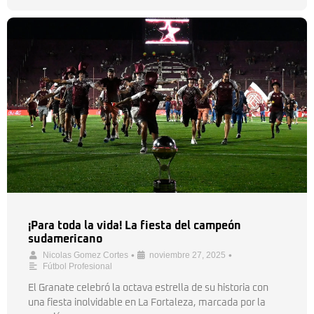
¡Para toda la vida! La fiesta del campeón
sudamericano
•
•
Nicolas Gomez Cortes
noviembre 27, 2025
Fútbol Profesional
El Granate celebró la octava estrella de su historia con
una fiesta inolvidable en La Fortaleza, marcada por la