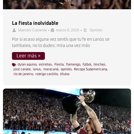
La fiesta inolvidable
•
•
Marcelo Calvente
marzo 8, 2026
Opinión
Por si acaso alguna vez sentís que tu fe en Lanús se
tambalea, no lo dudes: mira una vez más
Leer más »
dylan aquino
,
estrellas
,
Fiesta
,
flamengo
,
fútbol
,
hinchas
,
josé canale
,
lanus
,
maracaná
,
opinión
,
Recopa Sudamericana
,
río de janeiro
,
rodrigo castillo
,
títulos