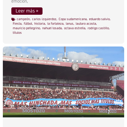
emoción,
Leer más »
campeón
,
carlos izquierdoz
,
Copa sudamericana
,
eduardo salvio
,
Fiesta
,
fútbol
,
historia
,
la fortaleza
,
lanus
,
lautaro acosta
,
mauricio pellegrino
,
nahuel losada
,
octava estrella
,
rodrigo castillo
,
títulos