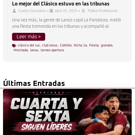
Lo mejor del Clásico estuvo en las tribunas
•
•
Carlos González
abril 20, 2025
Fútbol Profesional
Una vez más, la gente de Lanús copó La Fortaleza, metió
una fiesta tremenda en las tribunas y acompañó al
Leer más »
clásico del sur
,
club lanus
,
Cotillón
,
fecha 14
,
Fiesta
,
granate
,
Hinchada
,
lanus
,
torneo apertura
Últimas Entradas