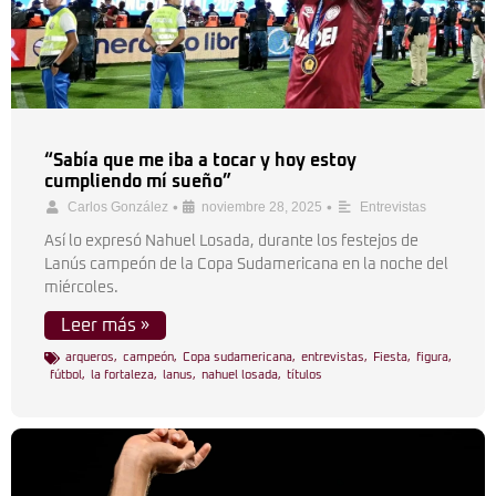
“Sabía que me iba a tocar y hoy estoy
cumpliendo mí sueño”
•
•
Carlos González
noviembre 28, 2025
Entrevistas
Así lo expresó Nahuel Losada, durante los festejos de
Lanús campeón de la Copa Sudamericana en la noche del
miércoles.
Leer más »
arqueros
,
campeón
,
Copa sudamericana
,
entrevistas
,
Fiesta
,
figura
,
fútbol
,
la fortaleza
,
lanus
,
nahuel losada
,
títulos