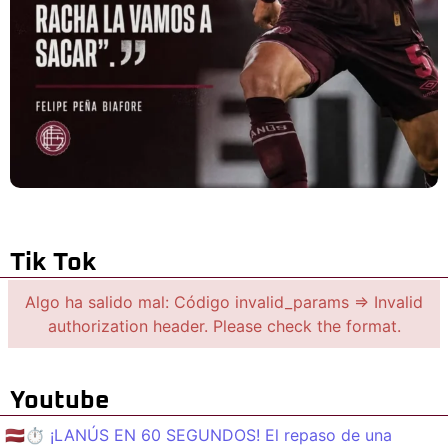
Tik Tok
Algo ha salido mal: Código invalid_params => Invalid
authorization header. Please check the format.
Youtube
🇱🇻⏱️ ¡LANÚS EN 60 SEGUNDOS! El repaso de una