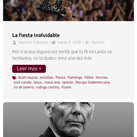
La fiesta inolvidable
•
•
Marcelo Calvente
marzo 8, 2026
Opinión
Por si acaso alguna vez sentís que tu fe en Lanús se
tambalea, no lo dudes: mira una vez más
Leer más »
dylan aquino
,
estrellas
,
Fiesta
,
flamengo
,
fútbol
,
hinchas
,
josé canale
,
lanus
,
maracaná
,
opinión
,
Recopa Sudamericana
,
río de janeiro
,
rodrigo castillo
,
títulos