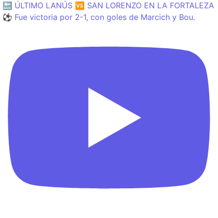
🔙 ÚLTIMO LANÚS 🆚 SAN LORENZO EN LA FORTALEZA
⚽️ Fue victoria por 2-1, con goles de Marcich y Bou.