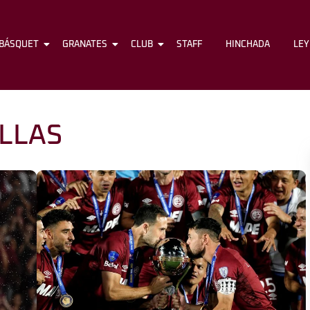
BÁSQUET
FÚTBOL
GRANATES
BÁSQUET
CLUB
GRANATES
STAFF
CLUB
HINCHADA
STAFF
LE
LLAS