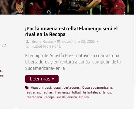
¡Por la novena estrella! Flamengo será el
rival en la Recopa
•
•
Bruno Russo
noviembre 30, 2025
s se
Fútbol Profesional
El equipo de Agustín Rossi obtuvo su cuarta Copa
Libertadores y enfrentará a Lanús -campeón de la
Sudamericana- en la
as
,
ana
,
Leer más »
Agustín rossi
,
copa libertadores
,
Copa sudamericana
,
estrellas
,
fechas
,
flamengo
,
fútbol
,
la fortaleza
,
lanus
,
maracaná
,
recopa
,
río de janeiro
,
títulos