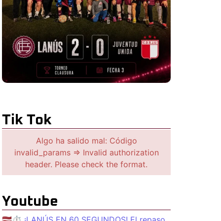
Tik Tok
Algo ha salido mal: Código
invalid_params => Invalid authorization
header. Please check the format.
Youtube
🇱🇻⏱️ ¡LANÚS EN 60 SEGUNDOS! El repaso