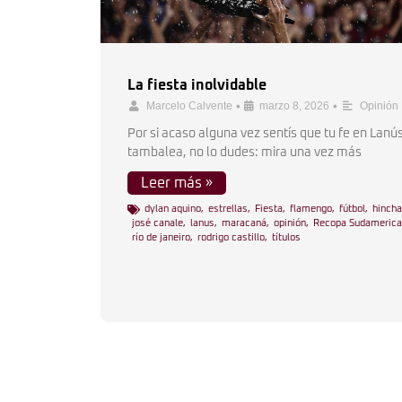
La fiesta inolvidable
•
•
Marcelo Calvente
marzo 8, 2026
Opinión
Por si acaso alguna vez sentís que tu fe en Lanú
tambalea, no lo dudes: mira una vez más
Leer más »
dylan aquino
,
estrellas
,
Fiesta
,
flamengo
,
fútbol
,
hinch
josé canale
,
lanus
,
maracaná
,
opinión
,
Recopa Sudameric
río de janeiro
,
rodrigo castillo
,
títulos