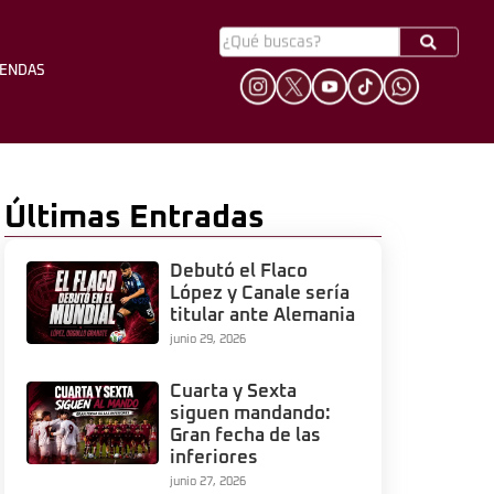
YENDAS
HINCHADA
LEYENDAS
Últimas Entradas
Debutó el Flaco
López y Canale sería
titular ante Alemania
junio 29, 2026
Cuarta y Sexta
siguen mandando:
Gran fecha de las
inferiores
junio 27, 2026