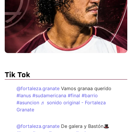
Tik Tok
@fortaleza.granate
Vamos granaa querido
#lanus
#sudamericana
#final
#barrio
#asuncion
♬ sonido original - Fortaleza
Granate
@fortaleza.granate
De galera y Bastón🎩