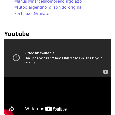
#lanus
#marcelinomoreno
#golazo
#futbolargentino
♬ sonido original -
Fortaleza Granate
Youtube