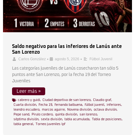
Saldo negativo para las inferiores de Lanús ante
San Lorenzo
•
•
Carlos González
agosto 5, 2026
Fútbol Juvenil
Las categorías juveniles de Lanús cosecharon tan sólo 5
puntos ante San Lorenzo, por la fecha 19 del Torneo
Juveniles
Leer más »
cabrero y guidi
,
Ciudad deportiva de san lorenzo
,
Claudio graf
,
Cuarta división
,
Fecha 19
,
fernando balbuena
,
fútbol juvenil
,
inferiores
,
leandro escudero
,
marcos aguirre
,
Novena división
,
octava división
,
Pepe sand
,
Pirulo cordero
,
quinta división
,
san lorenzo
,
séptima división
,
sexta división
,
tabla acumulada
,
Tabla de posiciones
,
tabla general
,
Torneo juveniles lpf