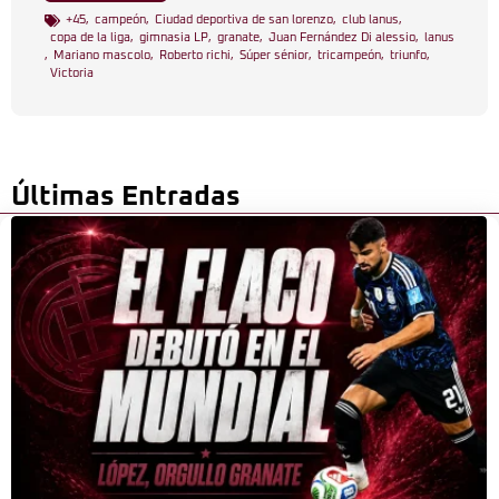
+45
,
campeón
,
Ciudad deportiva de san lorenzo
,
club lanus
,
copa de la liga
,
gimnasia LP
,
granate
,
Juan Fernández Di alessio
,
lanus
,
Mariano mascolo
,
Roberto richi
,
Súper sénior
,
tricampeón
,
triunfo
,
Victoria
Últimas Entradas