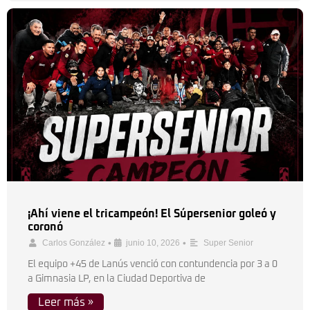
¡Ahí viene el tricampeón! El Súpersenior goleó y
coronó
•
•
Carlos González
junio 10, 2026
Super Senior
El equipo +45 de Lanús venció con contundencia por 3 a 0
a Gimnasia LP, en la Ciudad Deportiva de
Leer más »