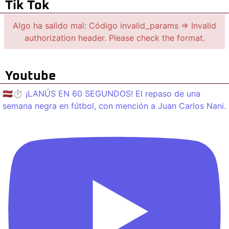
Tik Tok
Algo ha salido mal: Código invalid_params => Invalid
authorization header. Please check the format.
Youtube
🇱🇻⏱️ ¡LANÚS EN 60 SEGUNDOS! El repaso de una
semana negra en fútbol, con mención a Juan Carlos Nani.