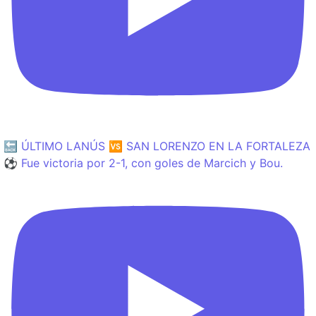
🔙 ÚLTIMO LANÚS 🆚 SAN LORENZO EN LA FORTALEZA
⚽️ Fue victoria por 2-1, con goles de Marcich y Bou.