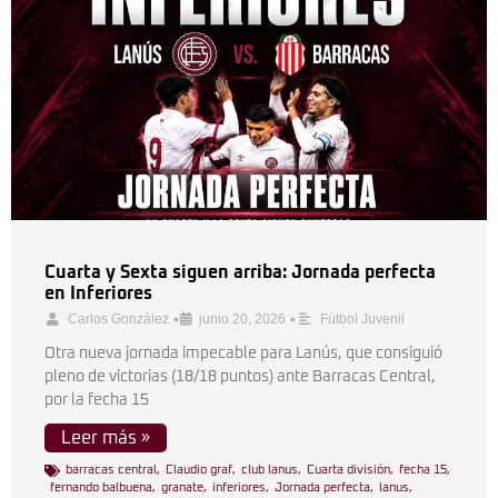
Cuarta y Sexta siguen arriba: Jornada perfecta
en Inferiores
•
•
Carlos González
junio 20, 2026
Fútbol Juvenil
Otra nueva jornada impecable para Lanús, que consiguió
pleno de victorias (18/18 puntos) ante Barracas Central,
por la fecha 15
Leer más »
barracas central
,
Claudio graf
,
club lanus
,
Cuarta división
,
fecha 15
,
fernando balbuena
,
granate
,
inferiores
,
Jornada perfecta
,
lanus
,