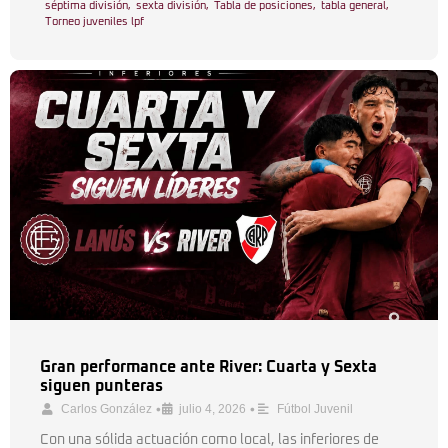
séptima división
,
sexta división
,
Tabla de posiciones
,
tabla general
,
Torneo juveniles lpf
Gran performance ante River: Cuarta y Sexta
siguen punteras
•
•
Carlos González
julio 4, 2026
Fútbol Juvenil
Con una sólida actuación como local, las inferiores de