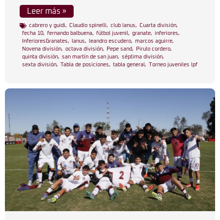
Leer más »
cabrero y guidi
,
Claudio spinelli
,
club lanus
,
Cuarta división
,
fecha 10
,
fernando balbuena
,
fútbol juvenil
,
granate
,
inferiores
,
InferioresGranates
,
lanus
,
leandro escudero
,
marcos aguirre
,
Novena división
,
octava división
,
Pepe sand
,
Pirulo cordero
,
quinta división
,
san martín de san juan
,
séptima división
,
sexta división
,
Tabla de posiciones
,
tabla general
,
Torneo juveniles lpf