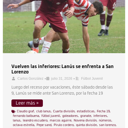
Vuelven las inferiores: Lanús se enfrenta a San
Lorenzo
•
•
Carlos González
julio 31, 2026
Fútbol Juvenil
Luego del receso por vacaciones, éste sábado desde las
9, Lanús se mide ante San Lorenzo, por la fecha 19
Leer más »
Claudio graf
,
club lanus
,
Cuarta división
,
estadísticas
,
Fecha 19
,
fernando balbuena
,
fútbol juvenil
,
goleadores
,
granate
,
inferiores
,
lanus
,
leandro escudero
,
marcos aguirre
,
Novena división
,
números
,
octava estrella
,
Pepe sand
,
Pirulo cordero
,
quinta división
,
san lorenzo
,