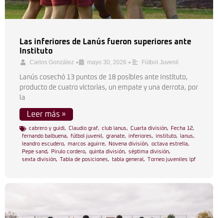
Las inferiores de Lanús fueron superiores ante
Instituto
•
•
Carlos González
mayo 30, 2026
Fútbol Juvenil
Lanús cosechó 13 puntos de 18 posibles ante Instituto,
producto de cuatro victorias, un empate y una derrota, por
la
Leer más »
cabrero y guidi
,
Claudio graf
,
club lanus
,
Cuarta división
,
Fecha 12
,
fernando balbuena
,
fútbol juvenil
,
granate
,
inferiores
,
instituto
,
lanus
,
leandro escudero
,
marcos aguirre
,
Novena división
,
octava estrella
,
Pepe sand
,
Pirulo cordero
,
quinta división
,
séptima división
,
sexta división
,
Tabla de posiciones
,
tabla general
,
Torneo juveniles lpf