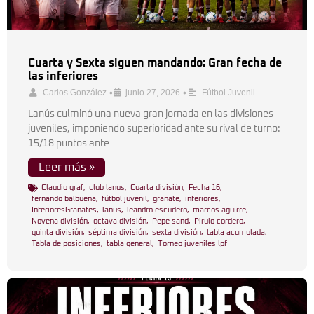
Cuarta y Sexta siguen mandando: Gran fecha de
las inferiores
•
•
Carlos González
junio 27, 2026
Fútbol Juvenil
Lanús culminó una nueva gran jornada en las divisiones
juveniles, imponiendo superioridad ante su rival de turno:
15/18 puntos ante
Leer más »
Claudio graf
,
club lanus
,
Cuarta división
,
Fecha 16
,
fernando balbuena
,
fútbol juvenil
,
granate
,
inferiores
,
InferioresGranates
,
lanus
,
leandro escudero
,
marcos aguirre
,
Novena división
,
octava división
,
Pepe sand
,
Pirulo cordero
,
quinta división
,
séptima división
,
sexta división
,
tabla acumulada
,
Tabla de posiciones
,
tabla general
,
Torneo juveniles lpf