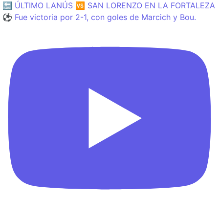
🔙 ÚLTIMO LANÚS 🆚 SAN LORENZO EN LA FORTALEZA
⚽️ Fue victoria por 2-1, con goles de Marcich y Bou.