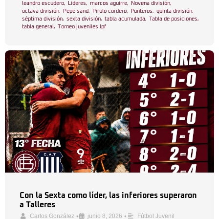
leandro escudero
,
Lideres
,
marcos aguirre
,
Novena división
,
octava división
,
Pepe sand
,
Pirulo cordero
,
Punteros
,
quinta división
,
séptima división
,
sexta división
,
tabla acumulada
,
Tabla de posiciones
,
tabla general
,
Torneo juveniles lpf
Con la Sexta como líder, las inferiores superaron
a Talleres
•
•
Carlos González
junio 8, 2026
Fútbol Juvenil