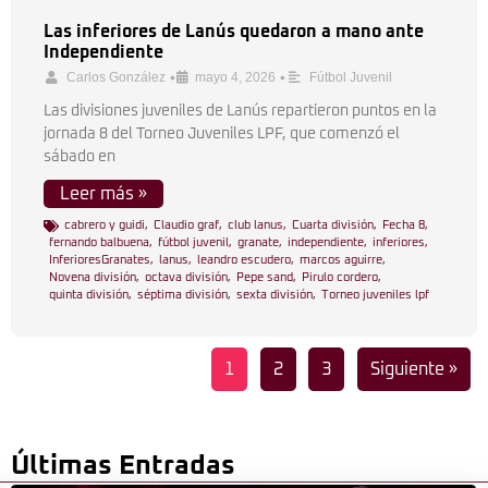
Las inferiores de Lanús quedaron a mano ante
Independiente
•
•
Carlos González
mayo 4, 2026
Fútbol Juvenil
Las divisiones juveniles de Lanús repartieron puntos en la
jornada 8 del Torneo Juveniles LPF, que comenzó el
sábado en
Leer más »
cabrero y guidi
,
Claudio graf
,
club lanus
,
Cuarta división
,
Fecha 8
,
fernando balbuena
,
fútbol juvenil
,
granate
,
independiente
,
inferiores
,
InferioresGranates
,
lanus
,
leandro escudero
,
marcos aguirre
,
Novena división
,
octava división
,
Pepe sand
,
Pirulo cordero
,
quinta división
,
séptima división
,
sexta división
,
Torneo juveniles lpf
1
2
3
Siguiente »
Últimas Entradas