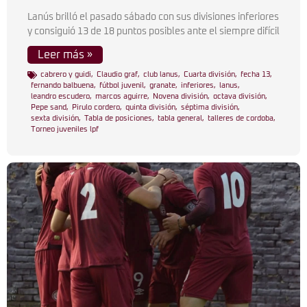
Lanús brilló el pasado sábado con sus divisiones inferiores
y consiguió 13 de 18 puntos posibles ante el siempre difícil
Leer más »
cabrero y guidi
,
Claudio graf
,
club lanus
,
Cuarta división
,
fecha 13
,
fernando balbuena
,
fútbol juvenil
,
granate
,
inferiores
,
lanus
,
leandro escudero
,
marcos aguirre
,
Novena división
,
octava división
,
Pepe sand
,
Pirulo cordero
,
quinta división
,
séptima división
,
sexta división
,
Tabla de posiciones
,
tabla general
,
talleres de cordoba
,
Torneo juveniles lpf