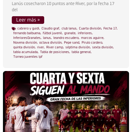
Lanús cosecharon 10 puntos ante River, por la fecha 17
del
Leer más »
cabrero y guidi
,
Claudio graf
,
club lanus
,
Cuarta división
,
Fecha 17
,
fernando balbuena
,
fútbol juvenil
,
granate
,
inferiores
,
InferioresGranates
,
lanus
,
leandro escudero
,
marcos aguirre
,
Novena división
,
octava división
,
Pepe sand
,
Pirulo cordero
,
quinta división
,
river
,
River camp
,
séptima división
,
sexta división
,
tabla acumulada
,
Tabla de posiciones
,
tabla general
,
Torneo juveniles lpf