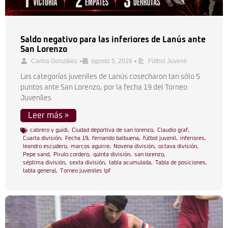
Saldo negativo para las inferiores de Lanús ante
San Lorenzo
•
•
Carlos González
agosto 5, 2026
Fútbol Juvenil
Las categorías juveniles de Lanús cosecharon tan sólo 5
puntos ante San Lorenzo, por la fecha 19 del Torneo
Juveniles
Leer más »
cabrero y guidi
,
Ciudad deportiva de san lorenzo
,
Claudio graf
,
Cuarta división
,
Fecha 19
,
fernando balbuena
,
fútbol juvenil
,
inferiores
,
leandro escudero
,
marcos aguirre
,
Novena división
,
octava división
,
Pepe sand
,
Pirulo cordero
,
quinta división
,
san lorenzo
,
séptima división
,
sexta división
,
tabla acumulada
,
Tabla de posiciones
,
tabla general
,
Torneo juveniles lpf