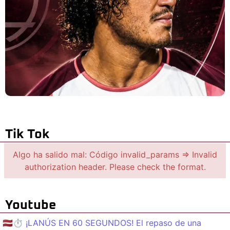
Tik Tok
Algo ha salido mal: Código invalid_params => Invalid
authorization header. Please check the format.
Youtube
🇱🇻⏱️ ¡LANÚS EN 60 SEGUNDOS! El repaso de una