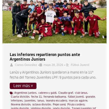
Las inferiores repartieron puntos ante
Argentinos Juniors
•
•
Carlos González
mayo 28, 2026
Fútbol Juvenil
Lanús y Argentinos Juniors quedaron a mano en la 11°
fecha del Torneo Juveniles LPF: 9 puntos para cada uno.
Leer más »
Argentinos juniors
,
cabrero y guidi
,
Claudio graf
,
club lanus
,
Cuarta división
,
fecha 11
,
fernando balbuena
,
fútbol juvenil
,
granate
,
inferiores
,
juveniles
,
lanus
,
leandro escudero
,
marcos aguirre
,
Novena división
,
octava división
,
Pepe sand
,
Pirulo cordero
,
quinta división
,
séptima división
,
sexta división
,
Torneo juveniles lpf