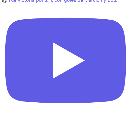
⚽️ Fue victoria por 2-1, con goles de Marcich y Bou.