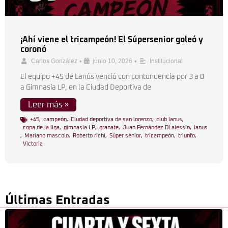
¡Ahí viene el tricampeón! El Súpersenior goleó y
coronó
•
•
Carlos González
junio 10, 2026
Institucional
El equipo +45 de Lanús venció con contundencia por 3 a 0
a Gimnasia LP, en la Ciudad Deportiva de
Leer más »
+45
,
campeón
,
Ciudad deportiva de san lorenzo
,
club lanus
,
copa de la liga
,
gimnasia LP
,
granate
,
Juan Fernández Di alessio
,
lanus
,
Mariano mascolo
,
Roberto richi
,
Súper sénior
,
tricampeón
,
triunfo
,
Victoria
Últimas Entradas