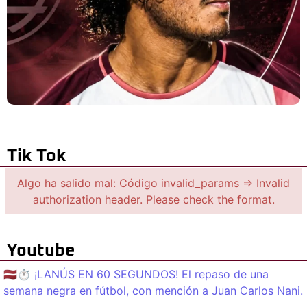
Tik Tok
Algo ha salido mal: Código invalid_params => Invalid
authorization header. Please check the format.
Youtube
🇱🇻⏱️ ¡LANÚS EN 60 SEGUNDOS! El repaso de una
semana negra en fútbol, con mención a Juan Carlos Nani.