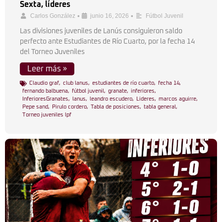
Sexta, líderes
•
•
Carlos González
junio 16, 2026
Fútbol Juvenil
Las divisiones juveniles de Lanús consiguieron saldo
perfecto ante Estudiantes de Río Cuarto, por la fecha 14
del Torneo Juveniles
Leer más »
Claudio graf
,
club lanus
,
estudiantes de río cuarto
,
fecha 14
,
fernando balbuena
,
fútbol juvenil
,
granate
,
inferiores
,
InferioresGranates
,
lanus
,
leandro escudero
,
Lideres
,
marcos aguirre
,
Pepe sand
,
Pirulo cordero
,
Tabla de posiciones
,
tabla general
,
Torneo juveniles lpf