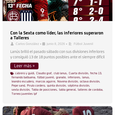
Con la Sexta como líder, las inferiores superaron
a Talleres
•
•
Carlos González
junio 8, 2026
Fútbol Juvenil
Lanús brilló el pasado sábado con sus divisiones inferiores
y consiguió 13 de 18 puntos posibles ante el siempre difícil
Leer más »
cabrero y guidi
,
Claudio graf
,
club lanus
,
Cuarta división
,
fecha 13
,
fernando balbuena
,
fútbol juvenil
,
granate
,
inferiores
,
lanus
,
leandro escudero
,
marcos aguirre
,
Novena división
,
octava división
,
Pepe sand
,
Pirulo cordero
,
quinta división
,
séptima división
,
sexta división
,
Tabla de posiciones
,
tabla general
,
talleres de cordoba
,
Torneo juveniles lpf