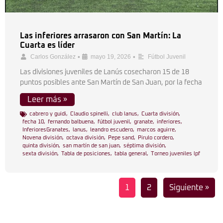
Las inferiores arrasaron con San Martín: La
Cuarta es líder
•
•
Carlos González
mayo 19, 2026
Fútbol Juvenil
Las divisiones juveniles de Lanús cosecharon 15 de 18
puntos posibles ante San Martín de San Juan, por la fecha
Leer más »
cabrero y guidi
,
Claudio spinelli
,
club lanus
,
Cuarta división
,
fecha 10
,
fernando balbuena
,
fútbol juvenil
,
granate
,
inferiores
,
InferioresGranates
,
lanus
,
leandro escudero
,
marcos aguirre
,
Novena división
,
octava división
,
Pepe sand
,
Pirulo cordero
,
quinta división
,
san martín de san juan
,
séptima división
,
sexta división
,
Tabla de posiciones
,
tabla general
,
Torneo juveniles lpf
1
2
Siguiente »