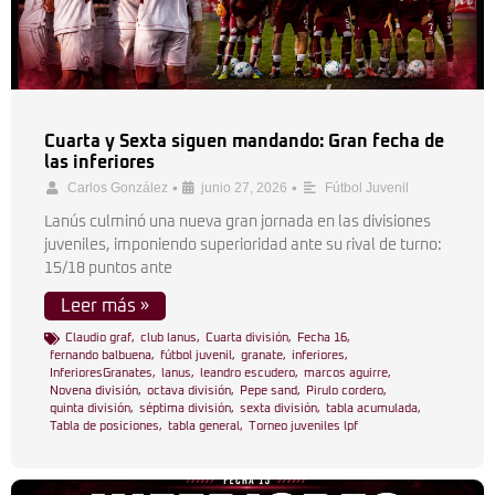
Cuarta y Sexta siguen mandando: Gran fecha de
las inferiores
•
•
Carlos González
junio 27, 2026
Fútbol Juvenil
Lanús culminó una nueva gran jornada en las divisiones
juveniles, imponiendo superioridad ante su rival de turno:
15/18 puntos ante
Leer más »
Claudio graf
,
club lanus
,
Cuarta división
,
Fecha 16
,
fernando balbuena
,
fútbol juvenil
,
granate
,
inferiores
,
InferioresGranates
,
lanus
,
leandro escudero
,
marcos aguirre
,
Novena división
,
octava división
,
Pepe sand
,
Pirulo cordero
,
quinta división
,
séptima división
,
sexta división
,
tabla acumulada
,
Tabla de posiciones
,
tabla general
,
Torneo juveniles lpf