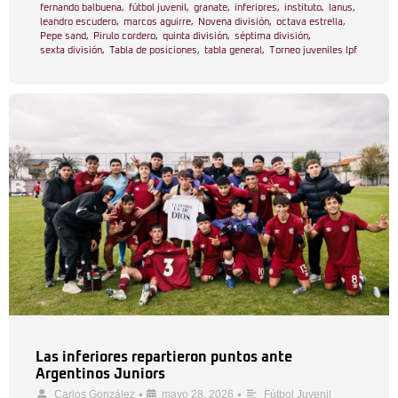
fernando balbuena
,
fútbol juvenil
,
granate
,
inferiores
,
instituto
,
lanus
,
leandro escudero
,
marcos aguirre
,
Novena división
,
octava estrella
,
Pepe sand
,
Pirulo cordero
,
quinta división
,
séptima división
,
sexta división
,
Tabla de posiciones
,
tabla general
,
Torneo juveniles lpf
Las inferiores repartieron puntos ante
Argentinos Juniors
•
•
Carlos González
mayo 28, 2026
Fútbol Juvenil