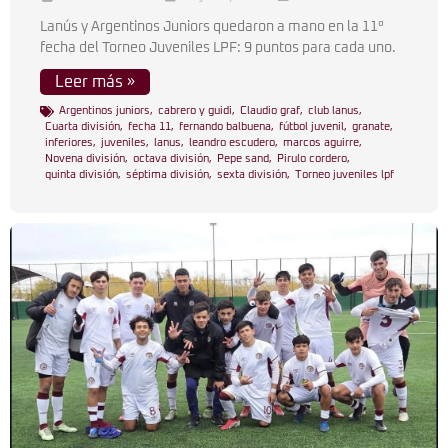
Lanús y Argentinos Juniors quedaron a mano en la 11°
fecha del Torneo Juveniles LPF: 9 puntos para cada uno.
Leer más »
Argentinos juniors
,
cabrero y guidi
,
Claudio graf
,
club lanus
,
Cuarta división
,
fecha 11
,
fernando balbuena
,
fútbol juvenil
,
granate
,
inferiores
,
juveniles
,
lanus
,
leandro escudero
,
marcos aguirre
,
Novena división
,
octava división
,
Pepe sand
,
Pirulo cordero
,
quinta división
,
séptima división
,
sexta división
,
Torneo juveniles lpf