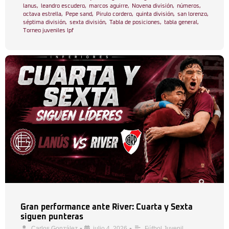
lanus
,
leandro escudero
,
marcos aguirre
,
Novena división
,
números
,
octava estrella
,
Pepe sand
,
Pirulo cordero
,
quinta división
,
san lorenzo
,
séptima división
,
sexta división
,
Tabla de posiciones
,
tabla general
,
Torneo juveniles lpf
Gran performance ante River: Cuarta y Sexta
siguen punteras
•
•
Carlos González
julio 4, 2026
Fútbol Juvenil