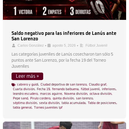
Saldo negativo para las inferiores de Lanús ante
San Lorenzo
•
•
Carlos González
agosto 5, 2026
Fútbol Juvenil
Las categorías juveniles de Lanús cosecharon tan sólo 5
puntos ante San Lorenzo, por la fecha 19 del Torneo
Juveniles
Leer más »
cabrero y guidi
,
Ciudad deportiva de san lorenzo
,
Claudio graf
,
Cuarta división
,
Fecha 19
,
fernando balbuena
,
fútbol juvenil
,
inferiores
,
leandro escudero
,
marcos aguirre
,
Novena división
,
octava división
,
Pepe sand
,
Pirulo cordero
,
quinta división
,
san lorenzo
,
séptima división
,
sexta división
,
tabla acumulada
,
Tabla de posiciones
,
tabla general
,
Torneo juveniles lpf