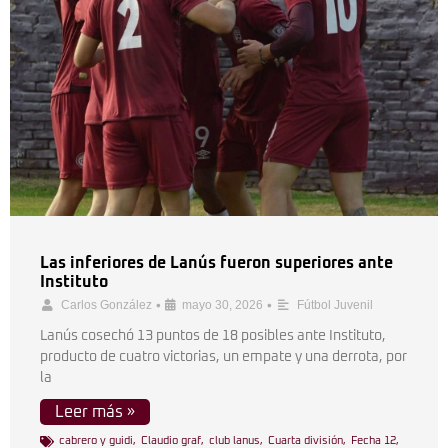
Las inferiores de Lanús fueron superiores ante
Instituto
•
•
Carlos González
mayo 30, 2026
Fútbol Juvenil
Lanús cosechó 13 puntos de 18 posibles ante Instituto,
producto de cuatro victorias, un empate y una derrota, por
la
Leer más »
cabrero y guidi
,
Claudio graf
,
club lanus
,
Cuarta división
,
Fecha 12
,