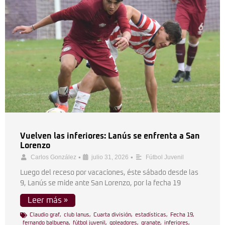
Vuelven las inferiores: Lanús se enfrenta a San
Lorenzo
•
•
Carlos González
julio 31, 2026
Fútbol Juvenil
Luego del receso por vacaciones, éste sábado desde las
9, Lanús se mide ante San Lorenzo, por la fecha 19
Leer más »
Claudio graf
,
club lanus
,
Cuarta división
,
estadísticas
,
Fecha 19
,
fernando balbuena
,
fútbol juvenil
,
goleadores
,
granate
,
inferiores
,