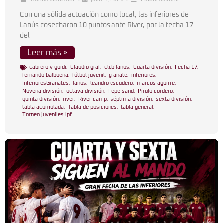
Con una sólida actuación como local, las inferiores de
Lanús cosecharon 10 puntos ante River, por la fecha 17
del
Leer más »
cabrero y guidi
,
Claudio graf
,
club lanus
,
Cuarta división
,
Fecha 17
,
fernando balbuena
,
fútbol juvenil
,
granate
,
inferiores
,
InferioresGranates
,
lanus
,
leandro escudero
,
marcos aguirre
,
Novena división
,
octava división
,
Pepe sand
,
Pirulo cordero
,
quinta división
,
river
,
River camp
,
séptima división
,
sexta división
,
tabla acumulada
,
Tabla de posiciones
,
tabla general
,
Torneo juveniles lpf