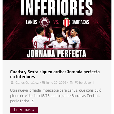
Cuarta y Sexta siguen arriba: Jornada perfecta
en Inferiores
•
•
Carlos González
junio 20, 2026
Fútbol Juvenil
Otra nueva jornada impecable para Lanús, que consiguió
pleno de victorias (18/18 puntos) ante Barracas Central,
por la fecha 15
Leer más »