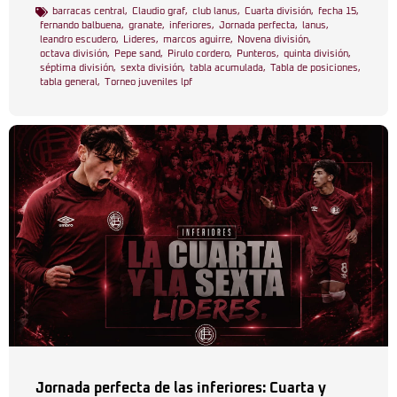
barracas central
,
Claudio graf
,
club lanus
,
Cuarta división
,
fecha 15
,
fernando balbuena
,
granate
,
inferiores
,
Jornada perfecta
,
lanus
,
leandro escudero
,
Lideres
,
marcos aguirre
,
Novena división
,
octava división
,
Pepe sand
,
Pirulo cordero
,
Punteros
,
quinta división
,
séptima división
,
sexta división
,
tabla acumulada
,
Tabla de posiciones
,
tabla general
,
Torneo juveniles lpf
Jornada perfecta de las inferiores: Cuarta y