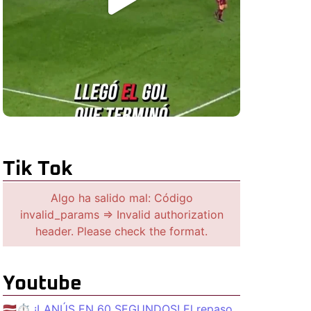
Tik Tok
Algo ha salido mal: Código
invalid_params => Invalid authorization
header. Please check the format.
Youtube
🇱🇻⏱️ ¡LANÚS EN 60 SEGUNDOS! El repaso