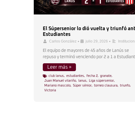
El Súpersenior lo dió vuelta y triunfó an
Estudiantes
•
•
Carlos González
julio 29, 2026
Institucion
El equipo de mayores de 45 años de Lanús se
repuso y terminó venciendo por 2 a 1 a Estudiant
Leer más »
club lanus
,
estudiantes
,
fecha 2
,
granate
,
Juan Manuel vilariño
,
lanus
,
Liga súpersenior
,
Mariano mascolo
,
Súper sénior
,
torneo clausura
,
triunfo
,
Victoria