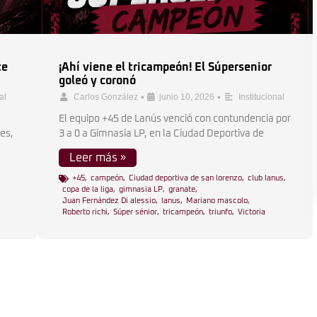
te
¡Ahí viene el tricampeón! El Súpersenior
goleó y coronó
•
•
al
Carlos González
junio 10, 2026
Institucional
El equipo +45 de Lanús venció con contundencia por
es,
3 a 0 a Gimnasia LP, en la Ciudad Deportiva de
Leer más »
+45
,
campeón
,
Ciudad deportiva de san lorenzo
,
club lanus
,
copa de la liga
,
gimnasia LP
,
granate
,
Juan Fernández Di alessio
,
lanus
,
Mariano mascolo
,
Roberto richi
,
Súper sénior
,
tricampeón
,
triunfo
,
Victoria