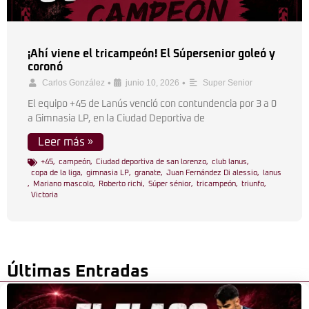
¡Ahí viene el tricampeón! El Súpersenior goleó y
coronó
•
•
Carlos González
junio 10, 2026
Super Senior
El equipo +45 de Lanús venció con contundencia por 3 a 0
a Gimnasia LP, en la Ciudad Deportiva de
Leer más »
+45
,
campeón
,
Ciudad deportiva de san lorenzo
,
club lanus
,
copa de la liga
,
gimnasia LP
,
granate
,
Juan Fernández Di alessio
,
lanus
,
Mariano mascolo
,
Roberto richi
,
Súper sénior
,
tricampeón
,
triunfo
,
Victoria
Últimas Entradas