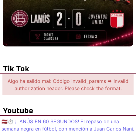
Tik Tok
Algo ha salido mal: Código invalid_params => Invalid
authorization header. Please check the format.
Youtube
🇱🇻⏱️ ¡LANÚS EN 60 SEGUNDOS! El repaso de una
semana negra en fútbol, con mención a Juan Carlos Nani.