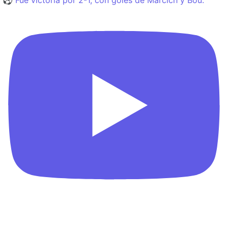
⚽️ Fue victoria por 2-1, con goles de Marcich y Bou.