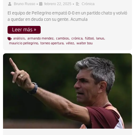
•
•
Bruno Russo
febrero 22, 2025
Crónica
El equipo de Pellegrino empató 0-0 en un partido chato y volvió
a quedar en deuda con su gente. Acumula
Leer más »
análisis
,
armando mendez
,
cambios
,
crónica
,
fútbol
,
lanus
,
mauricio pellegrino
,
torneo apertura
,
vélez
,
walter bou