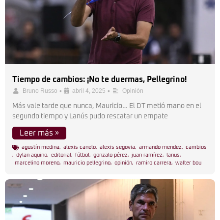
Tiempo de cambios: ¡No te duermas, Pellegrino!
•
•
Bruno Russo
abril 4, 2025
Opinión
Más vale tarde que nunca, Mauricio… El DT metió mano en el
segundo tiempo y Lanús pudo rescatar un empate
Leer más »
agustín medina
,
alexis canelo
,
alexis segovia
,
armando mendez
,
cambios
,
dylan aquino
,
editorial
,
fútbol
,
gonzalo pérez
,
juan ramírez
,
lanus
,
marcelino moreno
,
mauricio pellegrino
,
opinión
,
ramiro carrera
,
walter bou