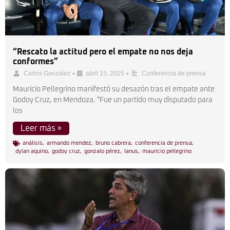
“Rescato la actitud pero el empate no nos deja
conformes”
•
•
Carlos González
abril 15, 2025
Conferencia de prensa
Mauricio Pellegrino manifestó su desazón tras el empate ante
Godoy Cruz, en Mendoza. "Fue un partido muy disputado para
los
Leer más »
análisis
,
armando mendez
,
bruno cabrera
,
conferencia de prensa
,
dylan aquino
,
godoy cruz
,
gonzalo pérez
,
lanus
,
mauricio pellegrino