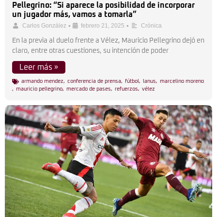
Pellegrino: “Si aparece la posibilidad de incorporar
un jugador más, vamos a tomarla”
•
•
Carlos González
febrero 21, 2025
Crónica
En la previa al duelo frente a Vélez, Mauricio Pellegrino dejó en
claro, entre otras cuestiones, su intención de poder
Leer más »
armando mendez
,
conferencia de prensa
,
fútbol
,
lanus
,
marcelino moreno
,
mauricio pellegrino
,
mercado de pases
,
refuerzos
,
vélez