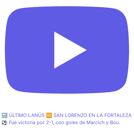
🔙 ÚLTIMO LANÚS 🆚 SAN LORENZO EN LA FORTALEZA
⚽️ Fue victoria por 2-1, con goles de Marcich y Bou.