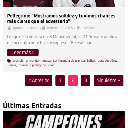
Pellegrino: “Mostramos solidez y tuvimos chances
más claras que el adversario”
•
•
Ignacio Lovisolo
febrero 17, 2025
Crónica
Luego de la derrota en el Monumental, el DT Granate analizó
el encuentro ante River y expresó: “En este tipo
Leer más »
análisis
,
armando mendez
,
conferencia de prensa
,
fútbol
,
gonzalo pérez
,
lanus
,
mauricio pellegrino
,
river
« Anterior
1
2
3
Siguiente »
Últimas Entradas