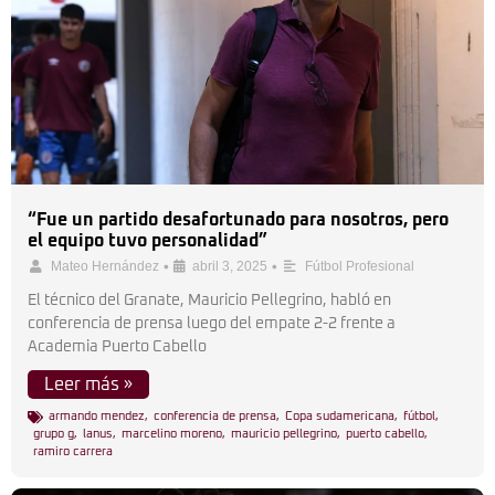
“Fue un partido desafortunado para nosotros, pero
el equipo tuvo personalidad”
•
•
Mateo Hernández
abril 3, 2025
Fútbol Profesional
El técnico del Granate, Mauricio Pellegrino, habló en
conferencia de prensa luego del empate 2-2 frente a
Academia Puerto Cabello
Leer más »
armando mendez
,
conferencia de prensa
,
Copa sudamericana
,
fútbol
,
grupo g
,
lanus
,
marcelino moreno
,
mauricio pellegrino
,
puerto cabello
,
ramiro carrera