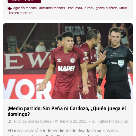
agustín medina
,
armando mendez
,
encuesta
,
fútbol
,
gonzalo pérez
,
lanus
,
torneo apertura
¡Medio partido: Sin Peña ni Cardozo, ¿Quién juega el
domingo?
•
•
Nicolas Gomez Cortes
febrero 25, 2025
Fútbol Profesional
El Grana visitará a Independiente de Rivadavia sin sus dos