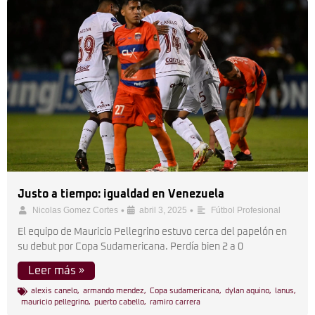
Justo a tiempo: igualdad en Venezuela
•
•
Nicolas Gomez Cortes
abril 3, 2025
Fútbol Profesional
El equipo de Mauricio Pellegrino estuvo cerca del papelón en
su debut por Copa Sudamericana. Perdía bien 2 a 0
Leer más »
alexis canelo
,
armando mendez
,
Copa sudamericana
,
dylan aquino
,
lanus
,
mauricio pellegrino
,
puerto cabello
,
ramiro carrera