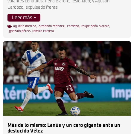
volantes centrales. Peña Biafore, lesionado, y Agustín
Cardozo, expulsado frente
Leer más »
agustín medina
,
armando mendez
,
cardozo
,
felipe peña biafore
,
gonzalo pérez
,
ramiro carrera
Más de lo mismo: Lanús y un cero gigante ante un
deslucido Vélez