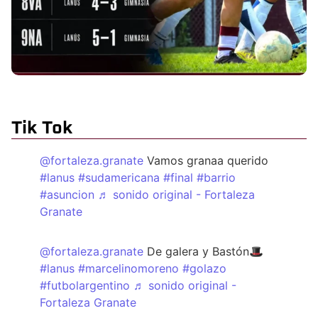
Tik Tok
@fortaleza.granate
Vamos granaa querido
#lanus
#sudamericana
#final
#barrio
#asuncion
♬ sonido original - Fortaleza
Granate
@fortaleza.granate
De galera y Bastón🎩
#lanus
#marcelinomoreno
#golazo
#futbolargentino
♬ sonido original -
Fortaleza Granate