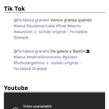
Tik Tok
@fortaleza.granate
Vamos granaa querido
#lanus
#sudamericana
#final
#barrio
#asuncion
♬ sonido original - Fortaleza
Granate
@fortaleza.granate
De galera y Bastón🎩
#lanus
#marcelinomoreno
#golazo
#futbolargentino
♬ sonido original -
Fortaleza Granate
Youtube