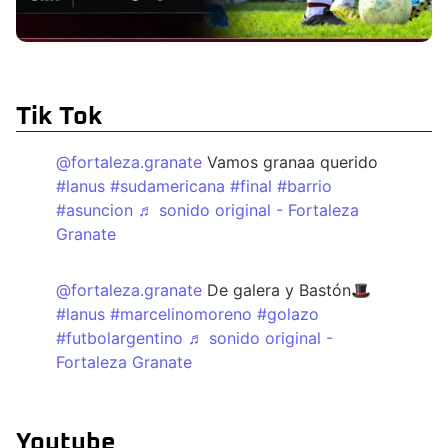
Tik Tok
@fortaleza.granate
Vamos granaa querido
#lanus
#sudamericana
#final
#barrio
#asuncion
♬ sonido original - Fortaleza
Granate
@fortaleza.granate
De galera y Bastón🎩
#lanus
#marcelinomoreno
#golazo
#futbolargentino
♬ sonido original -
Fortaleza Granate
Youtube