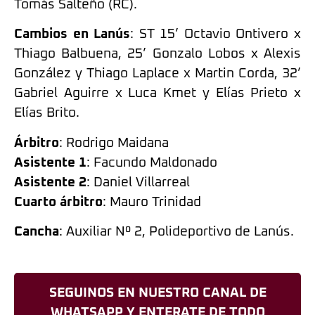
Tomás Salteño (RC).
Cambios en Lanús
: ST 15’ Octavio Ontivero x
Thiago Balbuena, 25’ Gonzalo Lobos x Alexis
González y Thiago Laplace x Martin Corda, 32’
Gabriel Aguirre x Luca Kmet y Elías Prieto x
Elías Brito.
Árbitro
: Rodrigo Maidana
Asistente 1
: Facundo Maldonado
Asistente 2
: Daniel Villarreal
Cuarto árbitro
: Mauro Trinidad
Cancha
: Auxiliar Nº 2, Polideportivo de Lanús.
SEGUINOS EN NUESTRO CANAL DE
WHATSAPP Y ENTERATE DE TODO