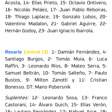
Acosta, 14- Elías Prieto, 15- Octavio Ontivero,
16- Nicolás Peláez, 17- Juan Pablo Reboiras,
18- Thiago Laplace, 19- Gonzalo Lobos, 20-
Valentino Madalon, 21- Gabriel Aguirre, 22-
Hernán Godoy, 23- Juan Ignacio Ibarrola.
Rosario
Central (3)
:
1- Damián Fernández, 4-
Santiago Burgos, 2- Tomás Muia, 6- Luca
Raffin, 3- Leonardo Ríos, 8- Mateo Serra, 5-
Samuel Beltrán, 10- Tomás Salteño, 7- Paulo
Bustos, 9- Milton Zanotti y 11- Cristian
Bonesso. DT: Mario Pobersnik
Suplentes:
12- Leonardo Sosa, 13- Franco
Castorani, 14- Álvaro Guich, 15- Elías Verón,
16- Lautaro Fernández, 17- Nahuel Arce, 18-