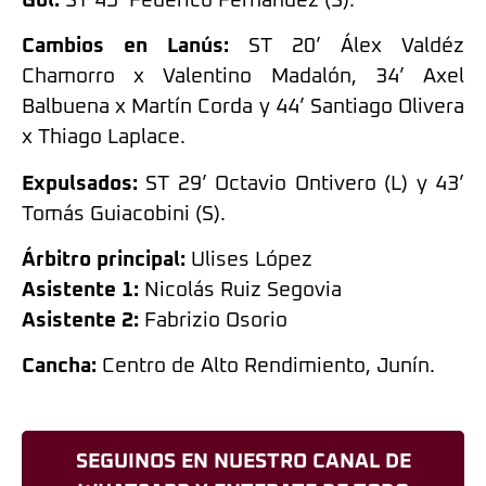
Gol:
ST 45’ Federico Fernández (S).
Cambios en Lanús:
ST 20’ Álex Valdéz
Chamorro x Valentino Madalón, 34’ Axel
Balbuena x Martín Corda y 44’ Santiago Olivera
x Thiago Laplace.
Expulsados:
ST 29’ Octavio Ontivero (L) y 43’
Tomás Guiacobini (S).
Árbitro principal:
Ulises López
Asistente 1:
Nicolás Ruiz Segovia
Asistente 2:
Fabrizio Osorio
Cancha:
Centro de Alto Rendimiento, Junín.
SEGUINOS EN NUESTRO CANAL DE