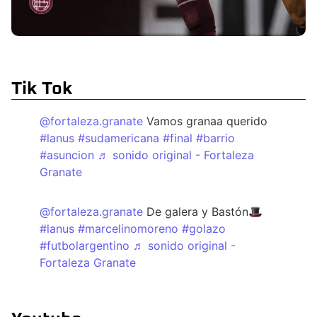
Tik Tok
@fortaleza.granate
Vamos granaa querido
#lanus
#sudamericana
#final
#barrio
#asuncion
♬ sonido original - Fortaleza
Granate
@fortaleza.granate
De galera y Bastón🎩
#lanus
#marcelinomoreno
#golazo
#futbolargentino
♬ sonido original -
Fortaleza Granate