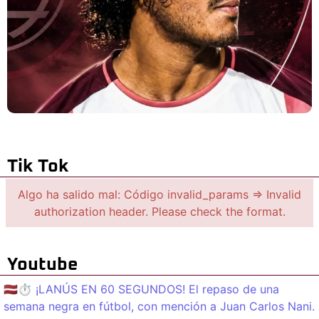
Tik Tok
Algo ha salido mal: Código invalid_params => Invalid
authorization header. Please check the format.
Youtube
🇱🇻⏱️ ¡LANÚS EN 60 SEGUNDOS! El repaso de una
semana negra en fútbol, con mención a Juan Carlos Nani.