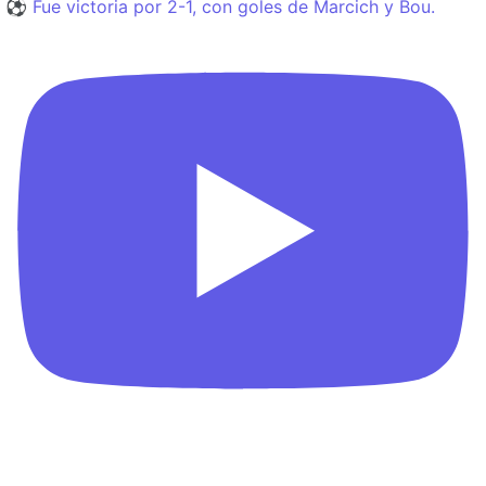
⚽️ Fue victoria por 2-1, con goles de Marcich y Bou.