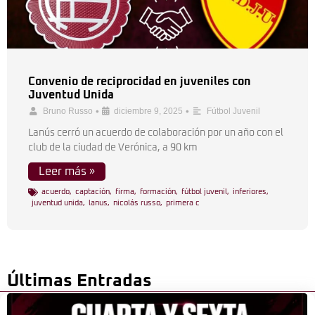
Convenio de reciprocidad en juveniles con
Juventud Unida
•
•
Bruno Russo
diciembre 9, 2025
Fútbol Juvenil
Lanús cerró un acuerdo de colaboración por un año con el
club de la ciudad de Verónica, a 90 km
Leer más »
acuerdo
,
captación
,
firma
,
formación
,
fútbol juvenil
,
inferiores
,
juventud unida
,
lanus
,
nicolás russo
,
primera c
Últimas Entradas