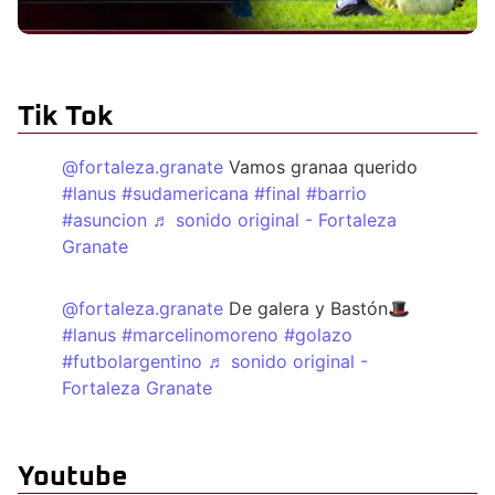
Tik Tok
@fortaleza.granate
Vamos granaa querido
#lanus
#sudamericana
#final
#barrio
#asuncion
♬ sonido original - Fortaleza
Granate
@fortaleza.granate
De galera y Bastón🎩
#lanus
#marcelinomoreno
#golazo
#futbolargentino
♬ sonido original -
Fortaleza Granate
Youtube