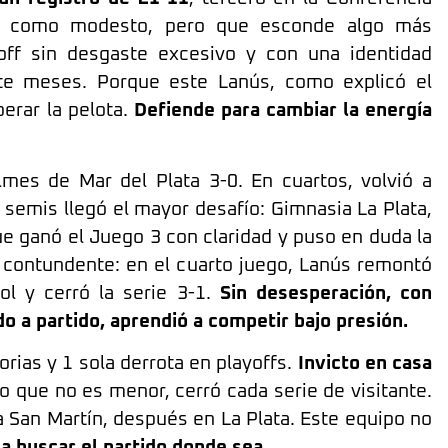
se como modesto, pero que esconde algo más
yoff sin desgaste excesivo y con una identidad
te meses. Porque este Lanús, como explicó el
erar la pelota.
Defiende para cambiar la energía
lmes de Mar del Plata 3-0. En cuartos, volvió a
as semis llegó el mayor desafío: Gimnasia La Plata,
que ganó el Juego 3 con claridad y puso en duda la
e contundente: en el cuarto juego, Lanús remontó
ol y cerró la serie 3-1.
Sin desesperación, con
do a partido, aprendió a competir bajo presión.
rias y 1 sola derrota en playoffs.
Invicto en casa
o que no es menor, cerró cada serie de visitante.
 San Martín, después en La Plata. Este equipo no
 a buscar el partido donde sea.