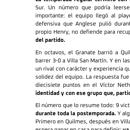
Sur. Un número que podría leer
importante: el equipo llegó al pla
defensiva que Anglese pulió duran
propio Henry, no defiende para recup
del partido.
En octavos, el Granate barrió a Qui
barrer 3-0 a Villa San Martín. Y en l
un rival con carácter y experiencia 
solidez del equipo. La respuesta fu
diecisiete puntos en el Víctor Neth
identidad y con ese grupo que, parti
El número que lo resume todo: 9 victo
durante toda la postemporada.
Y alg
Primero en Quilmes, después en Villa
espera ganar en casa para definir:
va