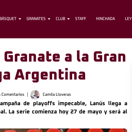
BÁSQUET
FÚTBOL
GRANATES
BÁSQUET
CLUB
GRANATES
STAFF
CLUB
HINCHADA
STAFF
LE
 Granate a la Gran
iga Argentina
n Comentarios
Camila Lloveras
ampaña de playoffs impecable, Lanús llega a
nal. La serie comienza hoy 27 de mayo y será al