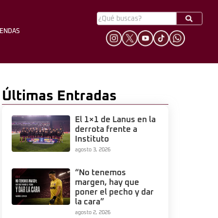
YENDAS
HINCHADA
LEYENDAS
Últimas Entradas
El 1×1 de Lanus en la
derrota frente a
Instituto
agosto 3, 2026
“No tenemos
margen, hay que
poner el pecho y dar
la cara”
agosto 2, 2026