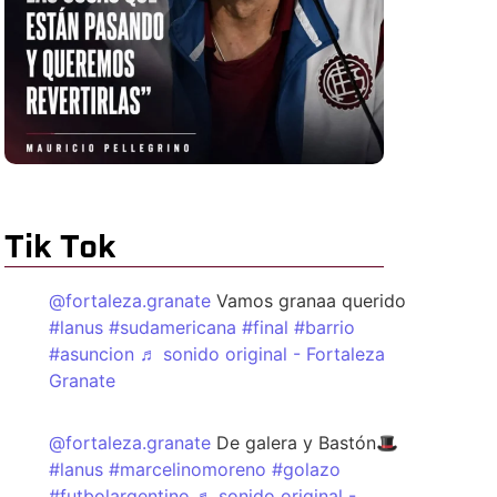
Tik Tok
@fortaleza.granate
Vamos granaa querido
#lanus
#sudamericana
#final
#barrio
#asuncion
♬ sonido original - Fortaleza
Granate
@fortaleza.granate
De galera y Bastón🎩
#lanus
#marcelinomoreno
#golazo
#futbolargentino
♬ sonido original -