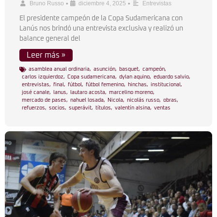
•
•
Bruno Russo
diciembre 4, 2025
Entrevistas
El presidente campeón de la Copa Sudamericana con
Lanús nos brindó una entrevista exclusiva y realizó un
balance general del
Leer más »
asamblea anual ordinaria
,
asunción
,
basquet
,
campeón
,
carlos izquierdoz
,
Copa sudamericana
,
dylan aquino
,
eduardo salvio
,
entrevistas
,
final
,
fútbol
,
fútbol femenino
,
hinchas
,
institucional
,
josé canale
,
lanus
,
lautaro acosta
,
marcelino moreno
,
mercado de pases
,
nahuel losada
,
Nicola
,
nicolás russo
,
obras
,
refuerzos
,
socios
,
superávit
,
títulos
,
valentín alsina
,
ventas