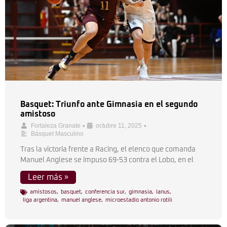
Basquet: Triunfo ante Gimnasia en el segundo
amistoso
•
•
Fortaleza Granate
octubre 11, 2025
Básquet Masculino
Tras la victoria frente a Racing, el elenco que comanda
Manuel Anglese se impuso 69-53 contra el Lobo, en el
Leer más »
amistosos
,
basquet
,
conferencia sur
,
gimnasia
,
lanus
,
liga argentina
,
manuel anglese
,
microestadio antonio rotili