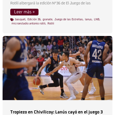
Rotili albergará la edición N°36 de El Juego de las
Leer más »
basquet
,
Edición 36
,
granate
,
Juego de las Estrellas
,
lanus
,
LNB
,
microestadio antonio rotili
,
Rotili
Tropiezo en Chivilicoy: Lanús cayó en el juego 3