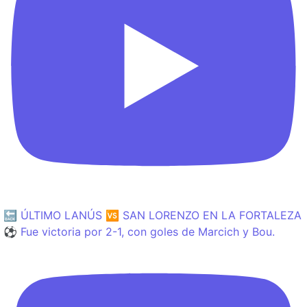
🔙 ÚLTIMO LANÚS 🆚 SAN LORENZO EN LA FORTALEZA
⚽️ Fue victoria por 2-1, con goles de Marcich y Bou.