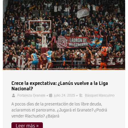
Crece la expectativa: ¿Lanús vuelve a la Liga
Nacional?
•
•
Fortaleza Granate
julio 24, 2025
Básquet Masculino
A pocos días de la presentación de los libre deuda,
aclaramos el panorama. ¿Jugará el Granate? ¿Podrá
vender Riachuelo? ¿Bajará
Leer más »