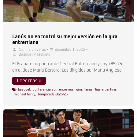
Lanús no encontró su mejor versión en la gira
entrerriana
•
•
Camila Lloveras
diciembre 1, 2025
Básquet Masculino
El Granate no pudo ante Central Entrerriano y cayó 85-75
en el José María Bértora. Los dirigidos por Manu Anglese
Leer más »
basquet
,
conferencia sur
,
entre ríos
,
gira
,
lanus
,
liga argentina
,
michael henry
,
temporada 2025/26