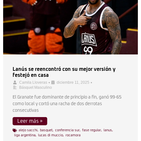
Lanús se reencontró con su mejor versión y
festejó en casa
•
•
Camila Lloveras
diciembre 11, 2025
Básquet Masculino
El Granate fue dominante de principio a fin, ganó 99-65
como local y cortó una racha de dos derrotas
consecutivas
Leer más »
alejo sacchi
,
basquet
,
conferencia sur
,
fase regular
,
lanus
,
liga argentina
,
lucas di muccio
,
rocamora