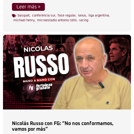
Leer más »
basquet
,
conferencia sur
,
fase regular
,
lanus
,
liga argentina
,
michael henry
,
microestadio antonio rotili
,
racing
Nicolás Russo con FG: “No nos conformamos,
vamos por más”