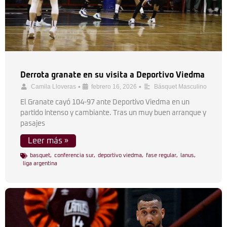
Derrota granate en su visita a Deportivo Viedma
•
•
Camila Lloveras
febrero 16, 2026
Básquet Masculino
El Granate cayó 104-97 ante Deportivo Viedma en un
partido intenso y cambiante. Tras un muy buen arranque y
pasajes
Leer más »
basquet
,
conferencia sur
,
deportivo viedma
,
fase regular
,
lanus
,
liga argentina