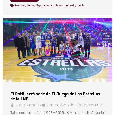
basquet
,
lanus
,
liga nacional
,
plaza
,
riachuelo
,
venta
El Rotili será sede de El Juego de Las Estrellas
de la LNB
•
•
Carlos González
junio 23, 2025
Básquet Masculino
Tal como sucedió en 1993 y 2019, el Microestadio Antonio