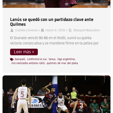
Lanús se quedó con un partidazo clave ante
Quilmes
•
•
Camila Lloveras
marzo 9, 2026
Básquet Masculino
El Granate venció 90-86 en el Rotili, sumó su quinta
victoria consecutiva y se mantiene firme en la pelea por
Leer más »
basquet
,
conferencia sur
,
lanus
,
liga argentina
,
microestadio antonio rotili
,
quilmes de mar del plata