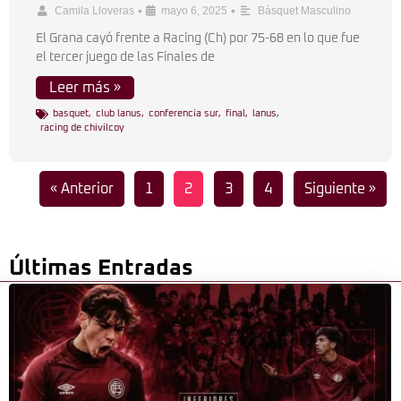
•
•
Camila Lloveras
mayo 6, 2025
Básquet Masculino
El Grana cayó frente a Racing (Ch) por 75-68 en lo que fue
el tercer juego de las Finales de
Leer más »
basquet
,
club lanus
,
conferencia sur
,
final
,
lanus
,
racing de chivilcoy
« Anterior
1
2
3
4
Siguiente »
Últimas Entradas